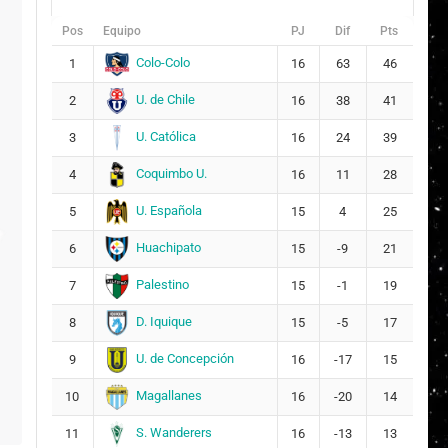
Pos
Equipo
PJ
Dif
Pts
Colo-Colo
1
16
63
46
U. de Chile
2
16
38
41
U. Católica
3
16
24
39
Coquimbo U.
4
16
11
28
U. Española
5
15
4
25
Huachipato
6
15
-9
21
Palestino
7
15
-1
19
D. Iquique
8
15
-5
17
U. de Concepción
9
16
-17
15
Magallanes
10
16
-20
14
S. Wanderers
11
16
-13
13