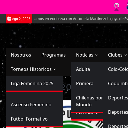
Saltar
onversamos en exclusiva con Antonella Martínez: La joya de Everton
La R
Ago 2, 2026
al
contenido
Nosotros
Programas
Noticias
Clubes
Torneos Históricos
Selección Chilena
Adulta
Primera
Colo-Col
Primera División
Liga Femenina 2025
Sub-20
Futbol Nacional
Primera
Coquimb
Ascenso
Temporada:
2015
Femenina
Sub-17
Ascenso
Futbol Internacional
Chilenas por el
Deportes
Ascenso Femenino
Mundo
Formativo
Deportes
Futbol Formativo
Deporte