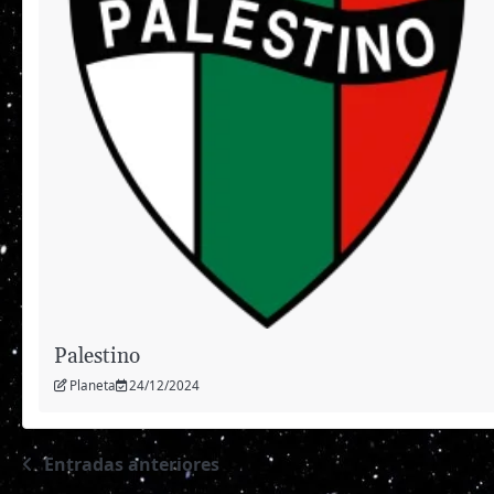
Palestino
Planeta
24/12/2024
Entradas anteriores
Navegación