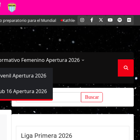
INSTAGRAM
FACEBOOK
X
YOUTUBE
SPOTIFY
FLI
 para el Mundial
Kathleen Brandt: La joven defensa que se ha ido ganan
ormativo Femenino Apertura 2026
uvenil Apertura 2026
ub 16 Apertura 2026
Buscar:
Liga Primera 2026