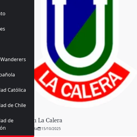
ato
es
 Wanderers
pañola
ad Católica
ad de Chile
Unión La Calera
dad de
ión
Planeta
15/10/2025