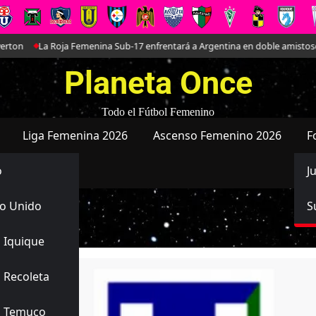
oja Femenina Sub-17 enfrentará a Argentina en doble amistoso preparatorio
Planeta Once
Todo el Fútbol Femenino
Liga Femenina 2026
Ascenso Femenino 2026
F
o
J
o Unido
S
 Iquique
 Recoleta
s Temuco