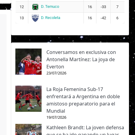
D. Temuco
12
16
-33
7
D. Recoleta
13
16
-42
6
Conversamos en exclusiva con
Antonella Martínez: La joya de
Everton
23/07/2026
La Roja Femenina Sub-17
enfrentará a Argentina en doble
amistoso preparatorio para el
Mundial
19/07/2026
Kathleen Brandt: La joven defensa
que se ha ido ganando un lugar