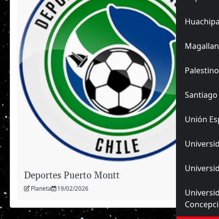
Huachip
Magallan
Palestino
Santiago
Unión Es
Universid
Universid
Deportes Puerto Montt
Planeta
19/02/2026
Universi
Concepc