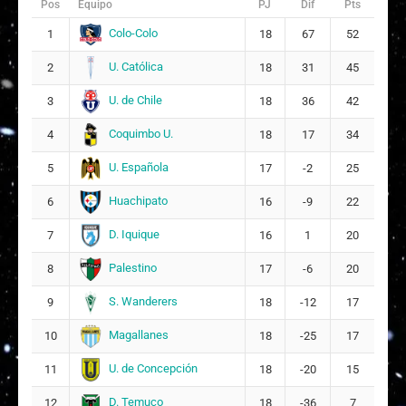
Sub16
Pos
Equipo
PJ
Dif
Pts
S. Morning
Colo-Colo
1
18
67
52
14
0.63
8
1
2
5
Sub16
U. Católica
2
18
31
45
1
2
Siguiente
U. de Chile
3
18
36
42
Coquimbo U.
4
18
17
34
U. Española
5
17
-2
25
Huachipato
6
16
-9
22
D. Iquique
7
16
1
20
Palestino
8
17
-6
20
S. Wanderers
9
18
-12
17
Magallanes
10
18
-25
17
U. de Concepción
11
18
-20
15
D. Temuco
12
18
-36
7