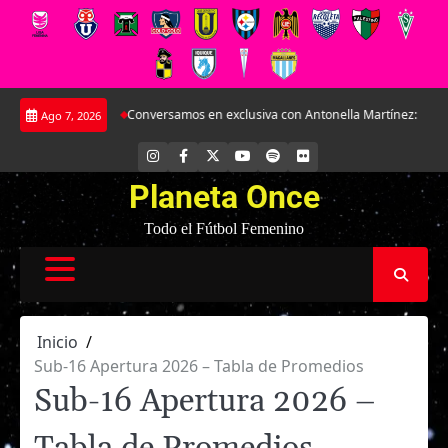
Saltar
osé Sulantay.
Conversamos en exclusiva con Antonella Martínez: La joya de
Ago 7, 2026
al
contenido
INSTAGRAM
FACEBOOK
X
YOUTUBE
SPOTIFY
FLICKR
Planeta Once
Todo el Fútbol Femenino
Inicio
Sub-16 Apertura 2026 – Tabla de Promedios
Sub-16 Apertura 2026 –