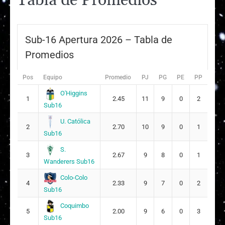
Tabla de Promedios
Sub-16 Apertura 2026 – Tabla de
Promedios
Pos
Equipo
Promedio
PJ
PG
PE
PP
O'Higgins
1
2.45
11
9
0
2
Sub16
U. Católica
2
2.70
10
9
0
1
Sub16
S.
3
2.67
9
8
0
1
Wanderers Sub16
Colo-Colo
4
2.33
9
7
0
2
Sub16
Coquimbo
5
2.00
9
6
0
3
Sub16