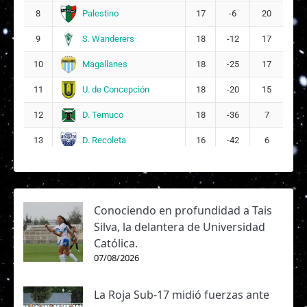
Palestino
8
17
-6
20
S. Wanderers
9
18
-12
17
Magallanes
10
18
-25
17
U. de Concepción
11
18
-20
15
D. Temuco
12
18
-36
7
D. Recoleta
13
16
-42
6
Conociendo en profundidad a Tais
Silva, la delantera de Universidad
Católica.
07/08/2026
La Roja Sub-17 midió fuerzas ante