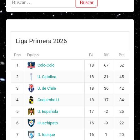
Buscar:
Liga Primera 2026
Pos
Equipo
PJ
Dif
Pts
Colo-Colo
1
18
67
52
U. Católica
2
18
31
45
U. de Chile
3
18
36
42
Coquimbo U.
4
18
17
34
U. Española
5
17
-2
25
Huachipato
6
16
-9
22
D. Iquique
7
16
1
20