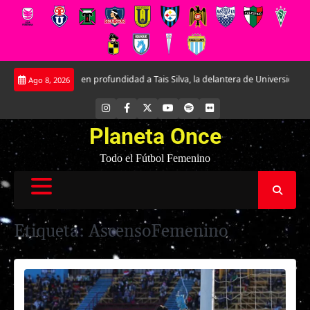
Saltar
onociendo en profundidad a Tais Silva, la delantera de Universidad Católica.
Ago 8, 2026
al
contenido
INSTAGRAM
FACEBOOK
X
YOUTUBE
SPOTIFY
FLICKR
Planeta Once
Todo el Fútbol Femenino
Etiqueta:
AscensoFemenino