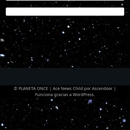
© PLANETA ONCE | Ace News Child por
Ascendoor
|
Funciona gracias a
WordPress
.
Optimized by Seraphinite Accelerator
Turns on site high speed to be attractive for people and search engines.