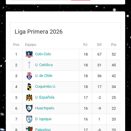
Liga Primera 2026
Pos
Equipo
PJ
Dif
Pts
Colo-Colo
1
18
67
52
U. Católica
2
18
31
45
U. de Chile
3
18
36
42
Coquimbo U.
4
18
17
34
U. Española
5
17
-2
25
Huachipato
6
16
-9
22
D. Iquique
7
16
1
20
Palestino
8
17
-6
20