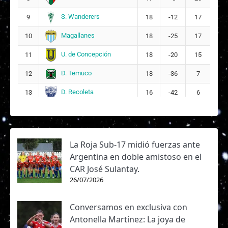
S. Wanderers
9
18
-12
17
Magallanes
10
18
-25
17
U. de Concepción
11
18
-20
15
D. Temuco
12
18
-36
7
D. Recoleta
13
16
-42
6
La Roja Sub-17 midió fuerzas ante
Argentina en doble amistoso en el
CAR José Sulantay.
26/07/2026
Conversamos en exclusiva con
Antonella Martínez: La joya de