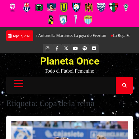
Saltar
n exclusiva con Antonella Martínez: La joya de Everton
La Roja Femenina S
Ago 7, 2026
al
contenido
INSTAGRAM
FACEBOOK
X
YOUTUBE
SPOTIFY
FLICKR
Planeta Once
Todo el Fútbol Femenino
Etiqueta:
Copa de la reina