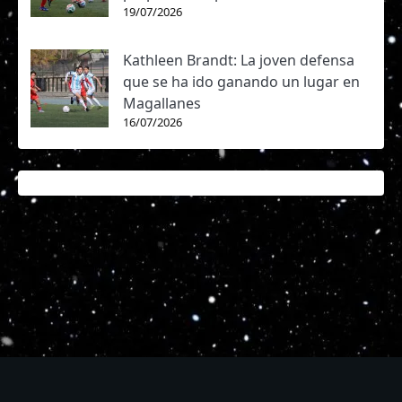
19/07/2026
Kathleen Brandt: La joven defensa
que se ha ido ganando un lugar en
Magallanes
16/07/2026