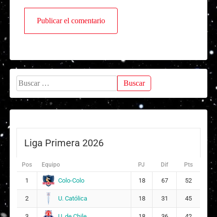
Buscar:
Liga Primera 2026
Pos
Equipo
PJ
Dif
Pts
Colo-Colo
1
18
67
52
U. Católica
2
18
31
45
U. de Chile
3
18
36
42