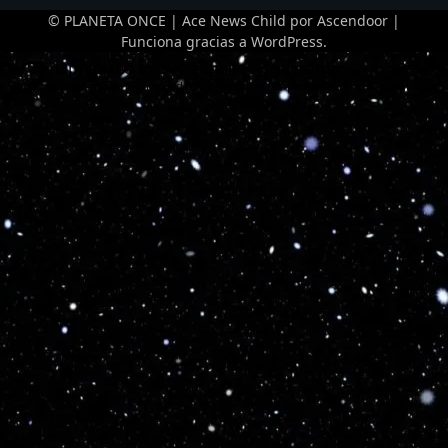
© PLANETA ONCE | Ace News Child por
Ascendoor
|
Funciona gracias a
WordPress
.
Optimized by Seraphinite Accelerator
Turns on site high speed to be attractive for people and search engines.