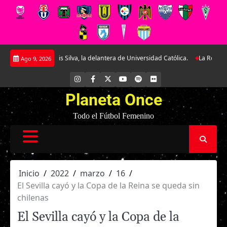
Saltar
a Tais Silva, la delantera de Universidad Católica.
La Roja Sub-17 midió fu
Ago 9, 2026
al
contenido
INSTAGRAM
FACEBOOK
X
YOUTUBE
SPOTIFY
FLICKR
Planeta Once
Todo el Fútbol Femenino
Inicio
2022
marzo
16
El Sevilla cayó y la Copa de la Reina se queda sin
chilenas
El Sevilla cayó y la Copa de la