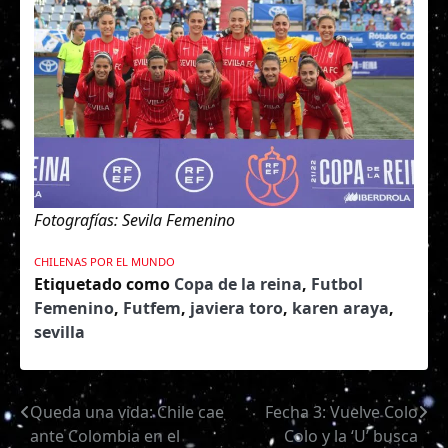
Fotografías: Sevila Femenino
CHILENAS POR EL MUNDO
Etiquetado como
Copa de la reina
,
Futbol
Femenino
,
Futfem
,
javiera toro
,
karen araya
,
sevilla
Queda una vida: Chile cae
Fecha 3: Vuelve Colo
Navegación
ante Colombia en el
Colo y la ‘U’ busca