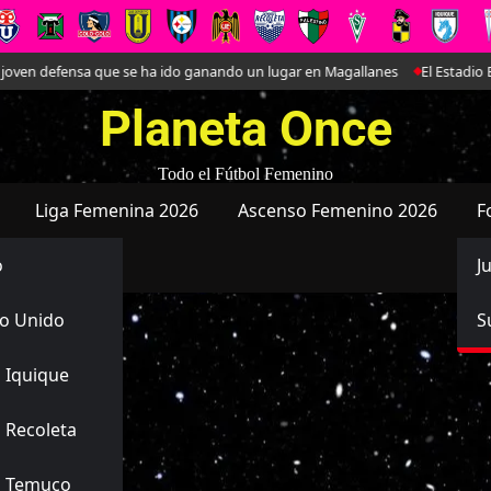
defensa que se ha ido ganando un lugar en Magallanes
El Estadio Bicente
Planeta Once
Todo el Fútbol Femenino
Liga Femenina 2026
Ascenso Femenino 2026
F
o
J
o Unido
S
 Iquique
 Recoleta
s Temuco