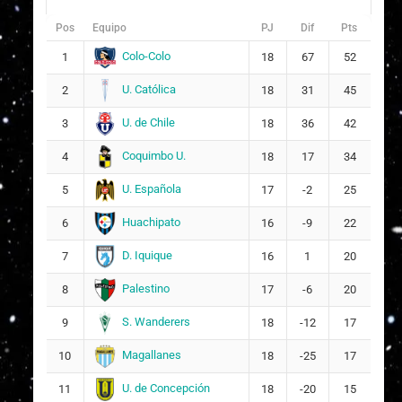
Pos
Equipo
PJ
Dif
Pts
Colo-Colo
1
18
67
52
U. Católica
2
18
31
45
U. de Chile
3
18
36
42
Coquimbo U.
4
18
17
34
U. Española
5
17
-2
25
Huachipato
6
16
-9
22
D. Iquique
7
16
1
20
Palestino
8
17
-6
20
S. Wanderers
9
18
-12
17
Magallanes
10
18
-25
17
U. de Concepción
11
18
-20
15