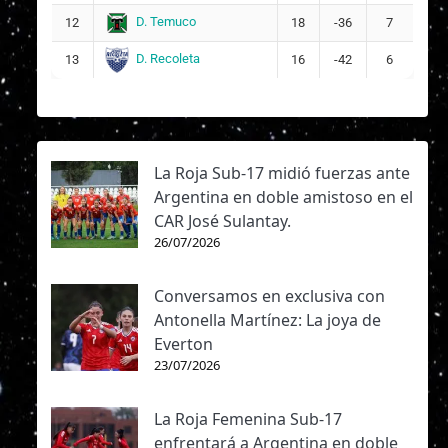
D. Temuco
12
18
-36
7
D. Recoleta
13
16
-42
6
La Roja Sub-17 midió fuerzas ante
Argentina en doble amistoso en el
CAR José Sulantay.
26/07/2026
Conversamos en exclusiva con
Antonella Martínez: La joya de
Everton
23/07/2026
La Roja Femenina Sub-17
enfrentará a Argentina en doble