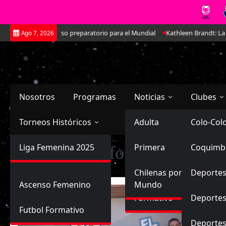
Saltar
doble amistoso preparatorio para el Mundial
Kathleen Brandt: La joven 
Ago 7, 2026
al
contenido
Nosotros
Programas
Noticias
Clubes
Torneos Históricos
Selección Chilena
Adulta
Primera
Colo-Col
Primera División
Liga Femenina 2025
Sub-20
Futbol Nacional
Primera
Coquimb
Ascenso
Etiqueta:
Disforia FC
Femenina
Sub-17
Ascenso
Futbol Internacional
Chilenas por el
Deportes
Ascenso Femenino
Mundo
Formativo
Deportes
Futbol Formativo
Deporte