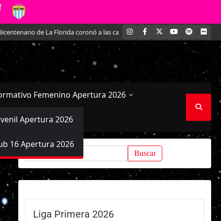
INSTAGRAM
FACEBOOK
X
YOUTUBE
SPOTIFY
FLI
nario de La Florida coronó a las campeonas del fútbol formativo femenino
ormativo Femenino Apertura 2026
uvenil Apertura 2026
ub 16 Apertura 2026
Buscar:
Liga Primera 2026