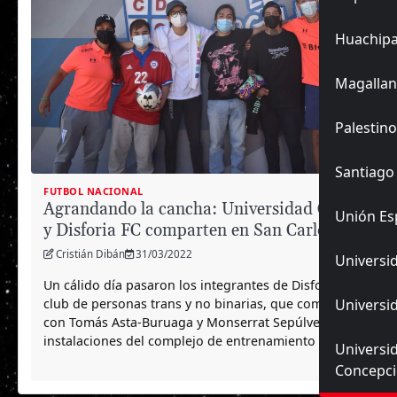
Huachip
Magallan
Palestino
Santiago
FUTBOL NACIONAL
Agrandando la cancha: Universidad Católica
Unión Es
y Disforia FC comparten en San Carlos
Cristián Dibán
31/03/2022
Universid
Un cálido día pasaron los integrantes de Disforia FC,
club de personas trans y no binarias, que compartieron
Universid
con Tomás Asta-Buruaga y Monserrat Sepúlveda en las
instalaciones del complejo de entrenamiento de la UC.
Universi
Concepc