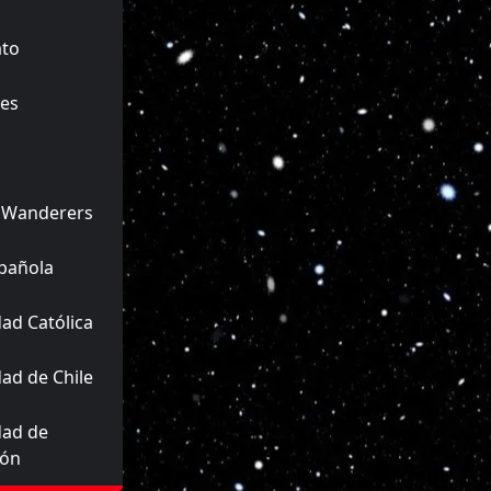
ato
es
 Wanderers
pañola
ad Católica
ad de Chile
dad de
ión