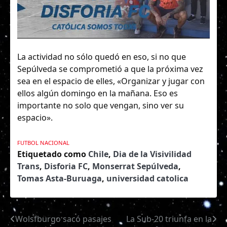
La actividad no sólo quedó en eso, si no que
Sepúlveda se comprometió a que la próxima vez
sea en el espacio de elles, «Organizar y jugar con
ellos algún domingo en la mañana. Eso es
importante no solo que vengan, sino ver su
espacio».
FUTBOL NACIONAL
Etiquetado como
Chile
,
Dia de la Visivilidad
Trans
,
Disforia FC
,
Monserrat Sepúlveda
,
Tomas Asta-Buruaga
,
universidad catolica
Wolsfburgo sacó pasajes
La Sub-20 triunfa en la
Navegación