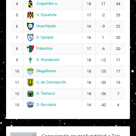
Coquimbo U.
4
18
17
34
U. Española
5
17
-2
25
Huachipato
6
16
-9
22
D. Iquique
7
16
1
20
Palestino
8
17
-6
20
S. Wanderers
9
18
-12
17
Magallanes
10
18
-25
17
U. de Concepción
11
18
-20
15
D. Temuco
12
18
-36
7
D. Recoleta
13
16
-42
6
Conociendo en profundidad a Tais