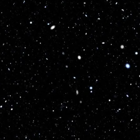
Optimized by Seraphinite Accelerator
Turns on site high speed to be attractive for people and search engines.