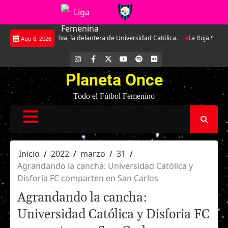
Saltar
Silva, la delantera de Universidad Católica.
La Roja Sub-17 midió fuerzas 
Ago 8, 2026
al
contenido
INSTAGRAM
FACEBOOK
X
YOUTUBE
SPOTIFY
FLICKR
Planeta Once
Todo el Fútbol Femenino
Inicio
2022
marzo
31
Agrandando la cancha: Universidad Católica y
Disforia FC comparten en San Carlos
Agrandando la cancha:
Universidad Católica y Disforia FC