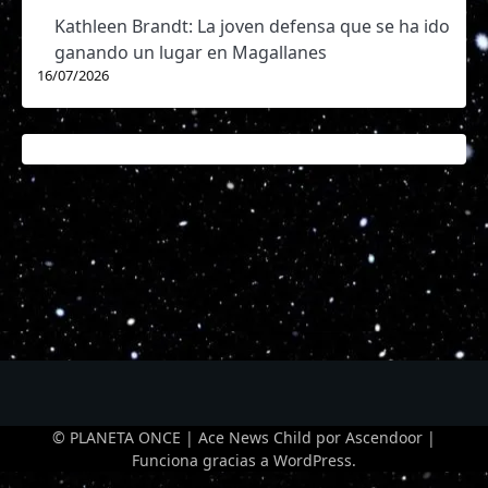
Kathleen Brandt: La joven defensa que se ha ido
ganando un lugar en Magallanes
16/07/2026
© PLANETA ONCE | Ace News Child por
Ascendoor
|
Funciona gracias a
WordPress
.