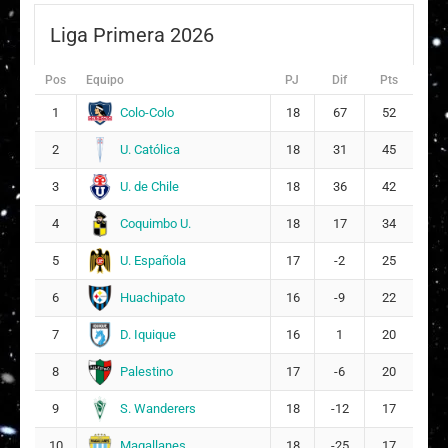
Liga Primera 2026
Pos
Equipo
PJ
Dif
Pts
Colo-Colo
1
18
67
52
U. Católica
2
18
31
45
U. de Chile
3
18
36
42
Coquimbo U.
4
18
17
34
U. Española
5
17
-2
25
Huachipato
6
16
-9
22
D. Iquique
7
16
1
20
Palestino
8
17
-6
20
S. Wanderers
9
18
-12
17
Magallanes
10
18
-25
17