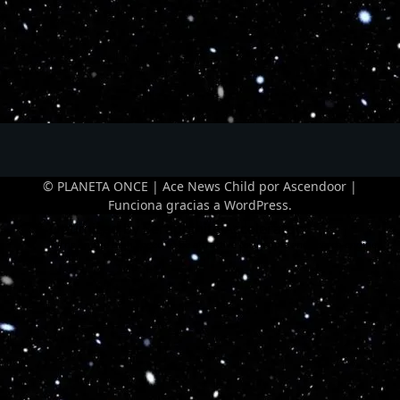
© PLANETA ONCE | Ace News Child por
Ascendoor
|
Funciona gracias a
WordPress
.
Optimized by Seraphinite Accelerator
Turns on site high speed to be attractive for people and search engines.