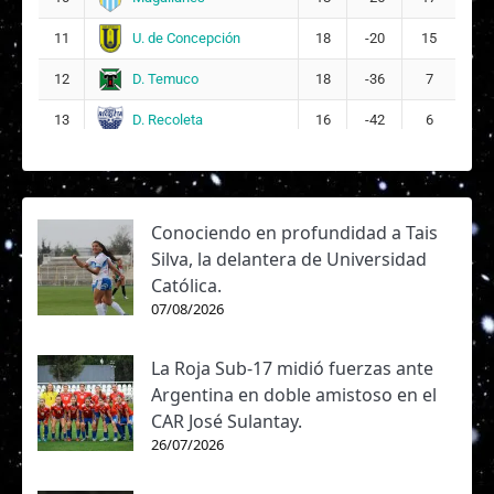
U. de Concepción
11
18
-20
15
D. Temuco
12
18
-36
7
D. Recoleta
13
16
-42
6
Conociendo en profundidad a Tais
Silva, la delantera de Universidad
Católica.
07/08/2026
La Roja Sub-17 midió fuerzas ante
Argentina en doble amistoso en el
CAR José Sulantay.
26/07/2026