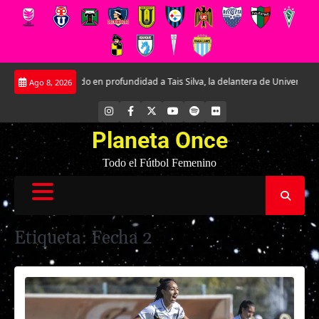
Saltar
Conociendo en profundidad a Tais Silva, la delantera de Universidad Catól
Ago 8, 2026
al
contenido
INSTAGRAM
FACEBOOK
X
YOUTUBE
SPOTIFY
FLICKR
Planeta Once
Todo el Fútbol Femenino
Etiqueta:
Fecha 2