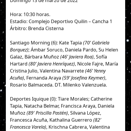
Domingo 13 de marzo de 2022
Hora: 10:30 horas.
Estadio: Complejo Deportivo Quilin – Cancha 1
Árbitro: Brenda Cisterna
Santiago Morning (6): Kate Tapia
(70’ Gabriela
Borquez)
; Ámbar Soruco, Daniela Pardo, Su Helen
Galaz, Bárbara Muñoz
(46’ Javiera Roa)
, Sofía
Hartard
(80’ Javiera Henríquez)
, Nicole Fajre, María
Cristina Julio, Valentina Navarrete
(46’ Yenny
Acuña)
, Fernanda Araya
(59’ Josefina Keymer)
,
Rosario Balmaceda. DT. Milenko Valenzuela.
Deportes Iquique (0): Tiare Morales; Catherine
Tapia, Natacha Belmar, Francisca Araya, Daniela
Muñoz
(89′ Priscilla Pastén)
, Silvana López,
Francesca Acuña, Kathalina Guerrero
(82′
Francesca Varela)
, Krischna Cabrera, Valentina