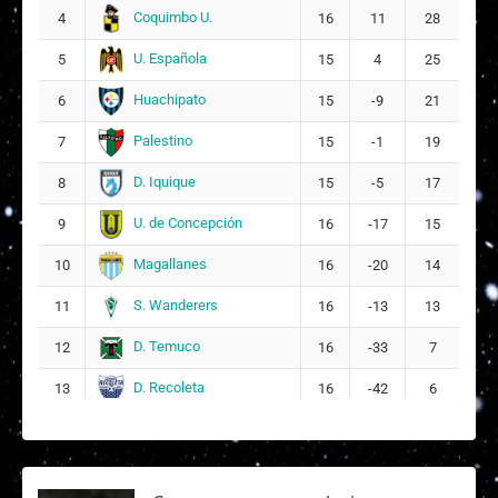
Coquimbo U.
4
16
11
28
U. Española
5
15
4
25
Huachipato
6
15
-9
21
Palestino
7
15
-1
19
D. Iquique
8
15
-5
17
U. de Concepción
9
16
-17
15
Magallanes
10
16
-20
14
S. Wanderers
11
16
-13
13
D. Temuco
12
16
-33
7
D. Recoleta
13
16
-42
6