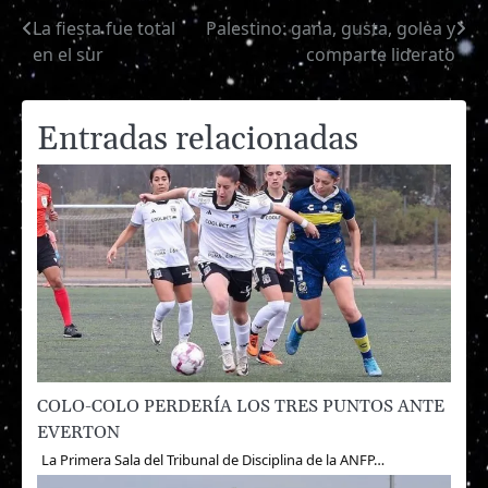
La fiesta fue total
Palestino: gana, gusta, golea y
Navegación
en el sur
comparte liderato
de
entradas
Entradas relacionadas
COLO-COLO PERDERÍA LOS TRES PUNTOS ANTE
EVERTON
La Primera Sala del Tribunal de Disciplina de la ANFP…