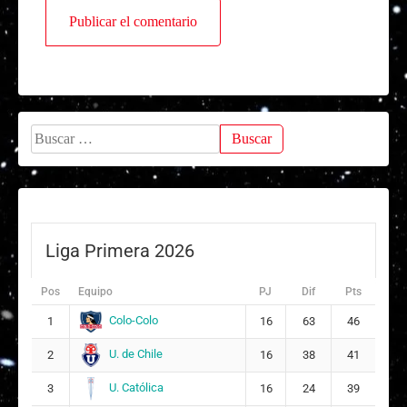
Buscar:
Liga Primera 2026
Pos
Equipo
PJ
Dif
Pts
Colo-Colo
1
16
63
46
U. de Chile
2
16
38
41
U. Católica
3
16
24
39