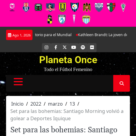
Saltar
atorio para el Mundial
Kathleen Brandt: La joven defensa que se ha ido 
Ago 1, 2026
al
contenido
INSTAGRAM
FACEBOOK
X
YOUTUBE
SPOTIFY
FLICKR
Planeta Once
Todo el Fútbol Femenino
Inicio
2022
marzo
13
Set para las bohemias: Santiago Morning volvió a
golear a Deportes Iquique
Set para las bohemias: Santiago