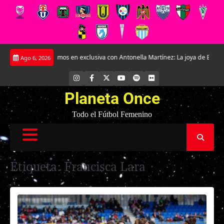
Saltar
.
Conversamos en exclusiva con Antonella Martínez: La joya de Everton
L
Ago 6, 2026
al
contenido
INSTAGRAM
FACEBOOK
X
YOUTUBE
SPOTIFY
FLICKR
Planeta Once
Todo el Fútbol Femenino
Etiqueta:
Francisca Lara