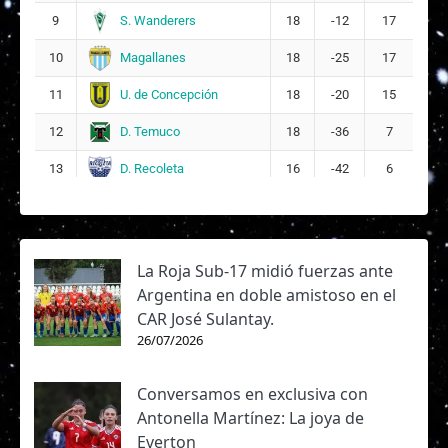
S. Wanderers
9
18
-12
17
Magallanes
10
18
-25
17
U. de Concepción
11
18
-20
15
D. Temuco
12
18
-36
7
D. Recoleta
13
16
-42
6
La Roja Sub-17 midió fuerzas ante
Argentina en doble amistoso en el
CAR José Sulantay.
26/07/2026
Conversamos en exclusiva con
Antonella Martínez: La joya de
Everton