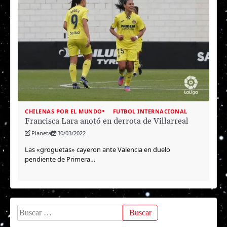
CHILENAS POR EL MUNDO
FUTBOL INTERNACIONAL
Francisca Lara anotó en derrota de Villarreal
Planeta
30/03/2022
Las «groguetas» cayeron ante Valencia en duelo
pendiente de Primera…
Buscar: