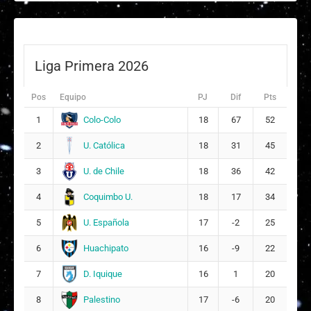
Liga Primera 2026
Pos
Equipo
PJ
Dif
Pts
Colo-Colo
1
18
67
52
U. Católica
2
18
31
45
U. de Chile
3
18
36
42
Coquimbo U.
4
18
17
34
U. Española
5
17
-2
25
Huachipato
6
16
-9
22
D. Iquique
7
16
1
20
Palestino
8
17
-6
20