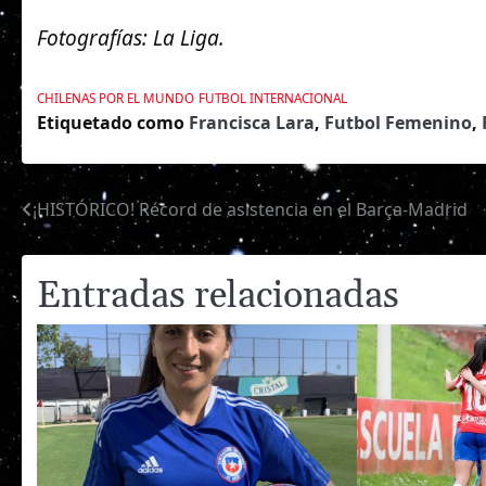
Fotografías: La Liga.
CHILENAS POR EL MUNDO
FUTBOL INTERNACIONAL
Etiquetado como
Francisca Lara
,
Futbol Femenino
,
¡HISTÓRICO! Récord de asistencia en el Barça-Madrid
Navegación
de
Entradas relacionadas
entradas