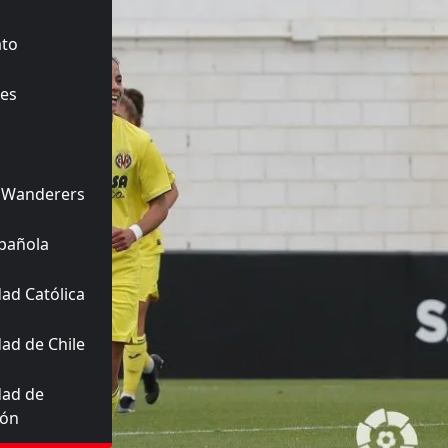
ato
es
 Wanderers
pañola
ad Católica
ad de Chile
dad de
ión