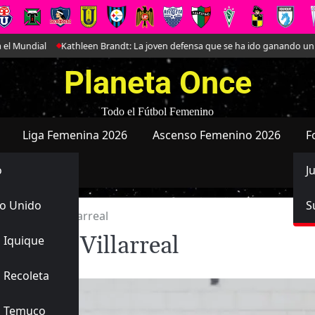
hleen Brandt: La joven defensa que se ha ido ganando un lugar en Magallan
Planeta Once
Todo el Fútbol Femenino
Liga Femenina 2026
Ascenso Femenino 2026
F
o
J
o Unido
S
derrota de Villarreal
rota de Villarreal
 Iquique
 Recoleta
s Temuco