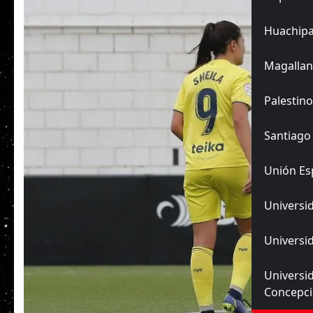
Huachip
Magallan
Palestino
Santiago
Unión Es
Universid
Universid
Universi
Concepc