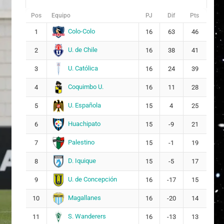
Pos
Equipo
PJ
Dif
Pts
Colo-Colo
1
16
63
46
U. de Chile
2
16
38
41
U. Católica
3
16
24
39
Coquimbo U.
4
16
11
28
U. Española
5
15
4
25
Huachipato
6
15
-9
21
Palestino
7
15
-1
19
D. Iquique
8
15
-5
17
U. de Concepción
9
16
-17
15
Magallanes
10
16
-20
14
S. Wanderers
11
16
-13
13