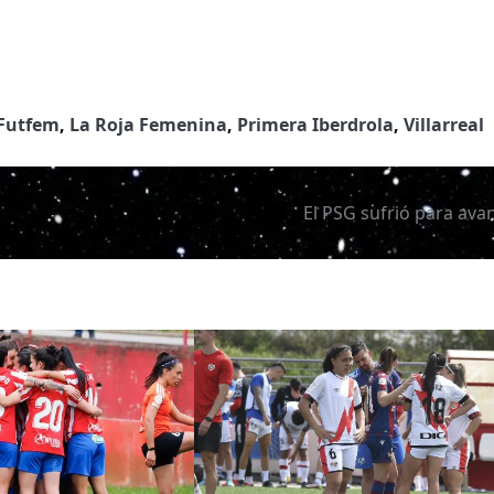
Futfem
,
La Roja Femenina
,
Primera Iberdrola
,
Villarreal
El PSG sufrió para ava