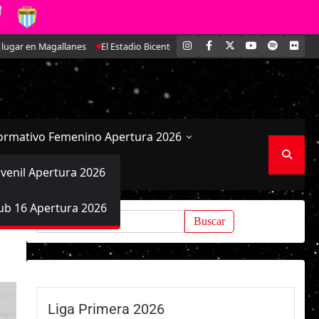
INSTAGRAM
FACEBOOK
X
YOUTUBE
SPOTIFY
FLI
es
El Estadio Bicentenario de La Florida coronó a las campeonas del fútb
ormativo Femenino Apertura 2026
uvenil Apertura 2026
ub 16 Apertura 2026
Buscar:
Liga Primera 2026