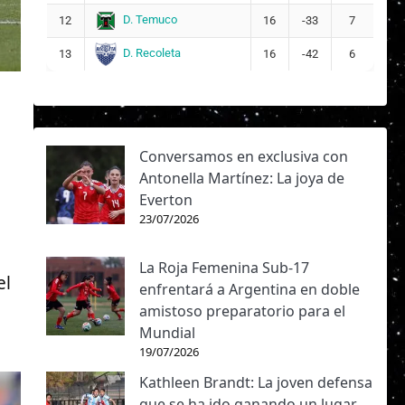
D. Temuco
12
16
-33
7
D. Recoleta
13
16
-42
6
Conversamos en exclusiva con
Antonella Martínez: La joya de
Everton
23/07/2026
La Roja Femenina Sub-17
el
enfrentará a Argentina en doble
amistoso preparatorio para el
Mundial
19/07/2026
Kathleen Brandt: La joven defensa
que se ha ido ganando un lugar