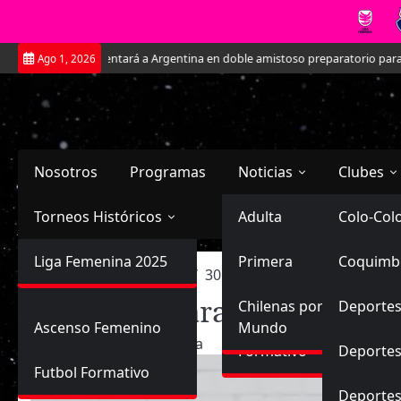
Saltar
rentará a Argentina en doble amistoso preparatorio para el Mundial
Kat
Ago 1, 2026
al
contenido
Nosotros
Programas
Noticias
Clubes
Torneos Históricos
Selección Chilena
Adulta
Primera
Colo-Col
Primera División
Liga Femenina 2025
Sub-20
Futbol Nacional
Primera
Coquimb
Ascenso
Inicio
2022
marzo
30
Francisca Lara anotó en 
Femenina
Francisca Lara anotó en der
Sub-17
Ascenso
Futbol Internacional
Chilenas por el
Deportes
Ascenso Femenino
Mundo
30/03/2022
Planeta
Formativo
Deportes
Futbol Formativo
Deporte