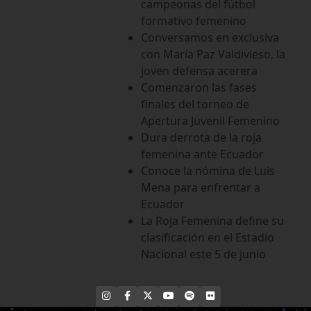
campeonas del fútbol
formativo femenino
Conversamos en exclusiva
con María Paz Valdivieso, la
joven defensa acerera
Comenzaron las fases
finales del torneo de
Apertura Juvenil Femenino
Dura derrota de la roja
femenina ante Ecuador
Conoce la nómina de Luis
Mena para enfrentar a
Ecuador
La Roja Femenina define su
clasificación en el Estadio
Nacional este 5 de junio
INSTAGRAM
FACEBOOK
X
YOUTUBE
SPOTIFY
FLICKR