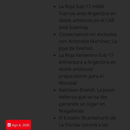
Saltar
La Roja Sub-17 midió
al
fuerzas ante Argentina en
contenido
doble amistoso en el CAR
José Sulantay.
Conversamos en exclusiva
con Antonella Martínez: La
joya de Everton
La Roja Femenina Sub-17
enfrentará a Argentina en
doble amistoso
preparatorio para el
Mundial
Kathleen Brandt: La joven
defensa que se ha ido
ganando un lugar en
Magallanes
El Estadio Bicentenario de
La Florida coronó a las
Ago 6, 2026