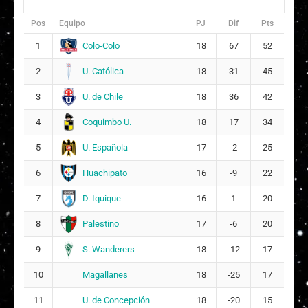
Pos
Equipo
PJ
Dif
Pts
Colo-Colo
1
18
67
52
U. Católica
2
18
31
45
U. de Chile
3
18
36
42
Coquimbo U.
4
18
17
34
U. Española
5
17
-2
25
Huachipato
6
16
-9
22
D. Iquique
7
16
1
20
Palestino
8
17
-6
20
S. Wanderers
9
18
-12
17
Magallanes
10
18
-25
17
U. de Concepción
11
18
-20
15