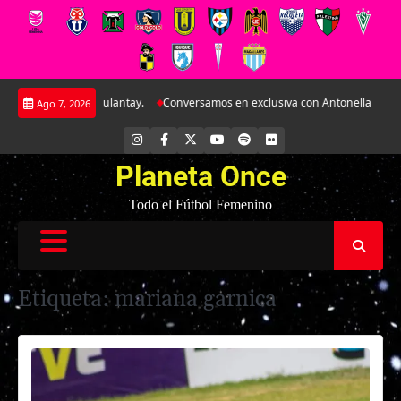
Saltar
n el CAR José Sulantay.
Conversamos en exclusiva con Antonella Martínez: 
Ago 7, 2026
al
contenido
INSTAGRAM
FACEBOOK
X
YOUTUBE
SPOTIFY
FLICKR
Planeta Once
Todo el Fútbol Femenino
Etiqueta:
mariana garnica