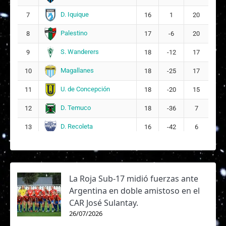
D. Iquique
7
16
1
20
Palestino
8
17
-6
20
S. Wanderers
9
18
-12
17
Magallanes
10
18
-25
17
U. de Concepción
11
18
-20
15
D. Temuco
12
18
-36
7
D. Recoleta
13
16
-42
6
La Roja Sub-17 midió fuerzas ante
Argentina en doble amistoso en el
CAR José Sulantay.
26/07/2026