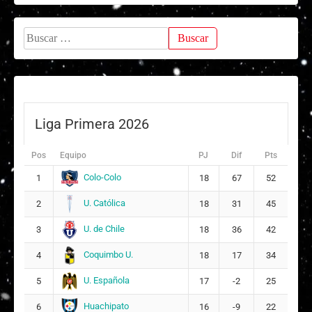
Buscar:
Liga Primera 2026
Pos
Equipo
PJ
Dif
Pts
Colo-Colo
1
18
67
52
U. Católica
2
18
31
45
U. de Chile
3
18
36
42
Coquimbo U.
4
18
17
34
U. Española
5
17
-2
25
Huachipato
6
16
-9
22