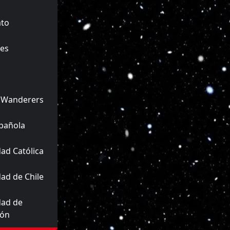
ato
es
 Wanderers
pañola
ad Católica
ad de Chile
dad de
ión