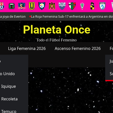
de Everton
La Roja Femenina Sub-17 enfrentará a Argentina en doble amis
Planeta Once
Todo el Fútbol Femenino
Liga Femenina 2026
Ascenso Femenino 2026
F
o
J
o Unido
S
ga
 Iquique
 Recoleta
s Temuco