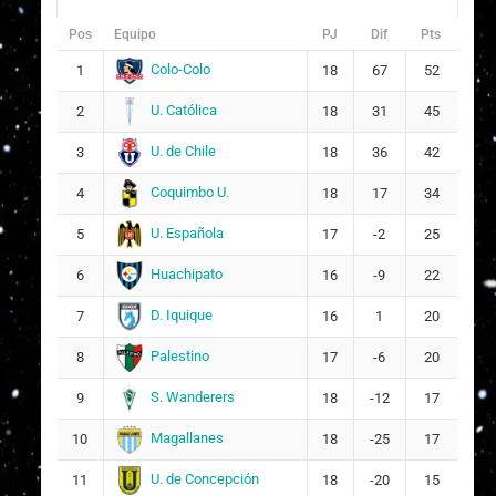
Pos
Equipo
PJ
Dif
Pts
Colo-Colo
1
18
67
52
U. Católica
2
18
31
45
U. de Chile
3
18
36
42
Coquimbo U.
4
18
17
34
U. Española
5
17
-2
25
Huachipato
6
16
-9
22
D. Iquique
7
16
1
20
Palestino
8
17
-6
20
S. Wanderers
9
18
-12
17
Magallanes
10
18
-25
17
U. de Concepción
11
18
-20
15