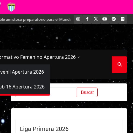
INSTAGRAM
FACEBOOK
X
YOUTUBE
SPOTIFY
FLI
toso preparatorio para el Mundial
Kathleen Brandt: La joven defensa qu
ormativo Femenino Apertura 2026
uvenil Apertura 2026
ub 16 Apertura 2026
Buscar:
Liga Primera 2026