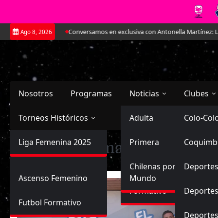
Saltar
osé Sulantay.
Conversamos en exclusiva con Antonella Martínez: La joya 
Ago 8, 2026
al
contenido
Nosotros
Programas
Noticias
Clubes
Torneos Históricos
Selección Chilena
Adulta
Primera
Colo-Col
Primera División
Liga Femenina 2025
Sub-20
Futbol Nacional
Primera
Coquimb
Ascenso
Etiqueta:
Tomas Asta-Burua
Femenina
Sub-17
Ascenso
Futbol Internacional
Chilenas por el
Deportes
Ascenso Femenino
Mundo
Formativo
Deportes
Futbol Formativo
Deporte