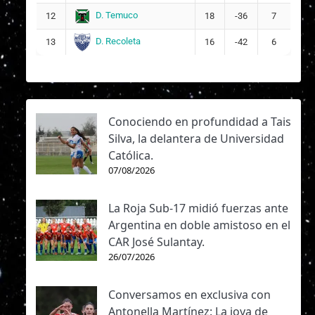
D. Temuco
12
18
-36
7
D. Recoleta
13
16
-42
6
Conociendo en profundidad a Tais
Silva, la delantera de Universidad
Católica.
07/08/2026
La Roja Sub-17 midió fuerzas ante
Argentina en doble amistoso en el
CAR José Sulantay.
26/07/2026
Conversamos en exclusiva con
Antonella Martínez: La joya de