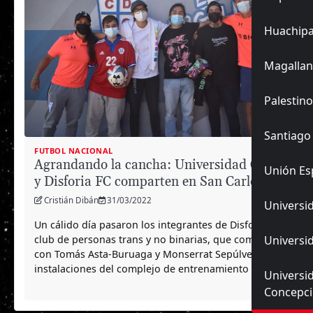
Huachip
Magallan
Palestino
Santiago
FUTBOL NACIONAL
Agrandando la cancha: Universidad Católica
Unión Es
y Disforia FC comparten en San Carlos
Cristián Dibán
31/03/2022
Universid
Un cálido día pasaron los integrantes de Disforia FC,
club de personas trans y no binarias, que compartieron
Universid
con Tomás Asta-Buruaga y Monserrat Sepúlveda en las
instalaciones del complejo de entrenamiento de la UC.
Universi
Concepc