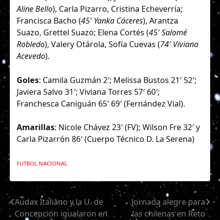
Aline Bello
), Carla Pizarro, Cristina Echeverría;
Francisca Bacho (
45′ Yanka Cáceres
), Arantza
Suazo, Grettel Suazo; Elena Cortés (
45′ Salomé
Robledo
), Valery Otárola, Sofía Cuevas (
74′ Viviana
Acevedo
).
Goles
: Camila Guzmán 2′; Melissa Bustos 21′ 52′;
Javiera Salvo 31′; Viviana Torres 57′ 60′;
Franchesca Caniguán 65′ 69′ (Fernández Vial).
Amarillas
: Nicole Chávez 23′ (FV); Wilson Fre 32′ y
Carla Pizarrón 86′ (Cuerpo Técnico D. La Serena)
FUTBOL NACIONAL
Audax Italiano y la U. de
Jornada alegre para
Navegación
Concepción igualaron en
las chilenas en Reto