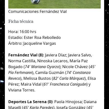
Comunicaciones Fernández Vial
Ficha técnica
Hora: 16:00 hrs
Estadio: Ester Roa Rebolledo
Árbitro: Jacqueline Vargas
Fernández Vial (8)
: Javiera Díaz; Javiera Salvo,
Norma Castilla, Ninoska Lecaros, María Paz
Bogado (
74′ Mariana Oyarzo
); Nicole Chávez (
45′
Pía Ferhmann
), Camila Guzmán (
74′ Constanza
Reveco
), Melissa Bustos (
82′ Carla Márquez
), Elisa
Pérez; Maira Vidal (
61′ Franchesca Caniguán
) y
Viviana Torres.
Deportes La Serena (0)
: Paola Hinojosa; Daiana
Maselli (
45′ Karla Paredes
), Josefa González (
45′