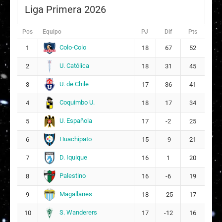
Liga Primera 2026
Pos
Equipo
PJ
Dif
Pts
Colo-Colo
1
18
67
52
U. Católica
2
18
31
45
U. de Chile
3
17
36
41
Coquimbo U.
4
18
17
34
U. Española
5
17
-2
25
Huachipato
6
15
-9
21
D. Iquique
7
16
1
20
Palestino
8
16
-6
19
Magallanes
9
18
-25
17
S. Wanderers
10
17
-12
16