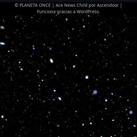
© PLANETA ONCE | Ace News Child por
Ascendoor
|
Funciona gracias a
WordPress
.
Optimized by Seraphinite Accelerator
Turns on site high speed to be attractive for people and search engines.