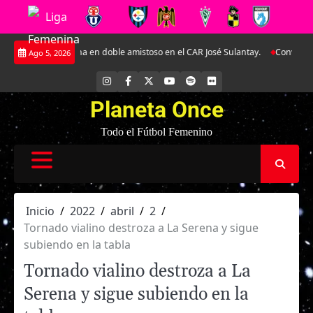
Saltar
gentina en doble amistoso en el CAR José Sulantay.
Conversamos en exclusi
Ago 5, 2026
al
contenido
INSTAGRAM
FACEBOOK
X
YOUTUBE
SPOTIFY
FLICKR
Planeta Once
Todo el Fútbol Femenino
Inicio
2022
abril
2
Tornado vialino destroza a La Serena y sigue
subiendo en la tabla
Tornado vialino destroza a La
Serena y sigue subiendo en la