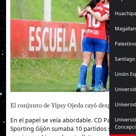
Huachip
Magallan
Palestino
Santiago
Unión Es
Universid
Universid
El conjunto de Yipsy Ojeda cayó después de 7 p
Universi
En el papel se veía abordable. CD Parquesol v
Concepc
Sporting Gijón sumaba 10 partidos sin sumar 