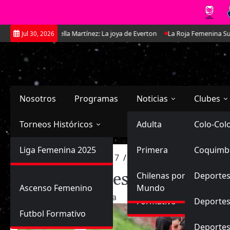
Saltar
a Martínez: La joya de Everton
La Roja Femenina Sub-17 enfrentará a Ar
Jul 30, 2026
al
contenido
Nosotros
Programas
Noticias
Clubes
Torneos Históricos
Selección Chilena
Adulta
Primera
Colo-Col
Primera División
Liga Femenina 2025
Sub-20
Futbol Nacional
Primera
Coquimb
Ascenso
Inicio
2022
abril
17
El CD Parquesol vuelve a 
Femenina
El CD Parquesol vuelve a c
Sub-17
Ascenso
Futbol Internacional
Chilenas por el
Deportes
Ascenso Femenino
Mundo
17/04/2022
Planeta
Formativo
Deportes
Futbol Formativo
Deporte