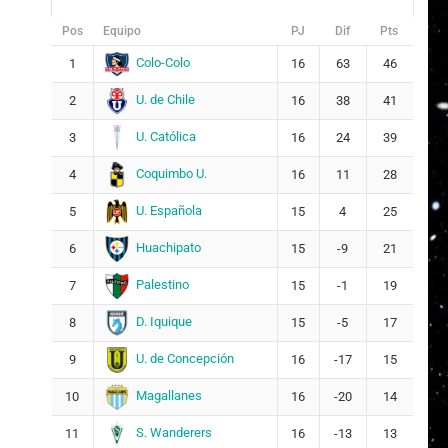
Pos
Equipo
PJ
Dif
Pts
Colo-Colo
1
16
63
46
U. de Chile
2
16
38
41
U. Católica
3
16
24
39
Coquimbo U.
4
16
11
28
U. Española
5
15
4
25
Huachipato
6
15
-9
21
Palestino
7
15
-1
19
D. Iquique
8
15
-5
17
U. de Concepción
9
16
-17
15
Magallanes
10
16
-20
14
S. Wanderers
11
16
-13
13