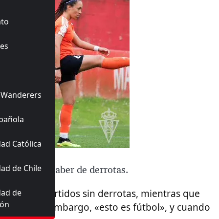
ato
es
 Wanderers
pañola
ad Católica
ad de Chile
artidos sin saber de derrotas.
dad de
enía de 7 partidos sin derrotas, mientras que
ión
de a 3. Sin embargo, «esto es fútbol», y cuando