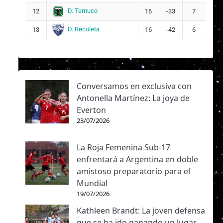
D. Temuco
12
16
-33
7
D. Recoleta
13
16
-42
6
Conversamos en exclusiva con
Antonella Martínez: La joya de
Everton
23/07/2026
La Roja Femenina Sub-17
enfrentará a Argentina en doble
amistoso preparatorio para el
Mundial
19/07/2026
Kathleen Brandt: La joven defensa
que se ha ido ganando un lugar