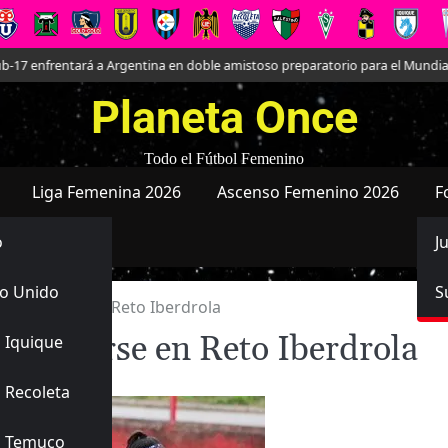
gentina en doble amistoso preparatorio para el Mundial
Kathleen Brandt
Planeta Once
Todo el Fútbol Femenino
Liga Femenina 2026
Ascenso Femenino 2026
F
o
J
o Unido
S
complicarse en Reto Iberdrola
omplicarse en Reto Iberdrola
 Iquique
 Recoleta
s Temuco