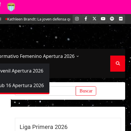
INSTAGRAM
FACEBOOK
X
YOUTUBE
SPOTIFY
FLI
: La joven defensa que se ha ido ganando un lugar en Magallanes
El Esta
ormativo Femenino Apertura 2026
uvenil Apertura 2026
ub 16 Apertura 2026
Buscar:
Liga Primera 2026