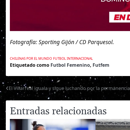
Fotografía: Sporting Gijón / CD Parquesol.
CHILENAS POR EL MUNDO
FUTBOL INTERNACIONAL
Etiquetado como
Futbol Femenino
,
Futfem
El Villarreal iguala y sigue luchando por la permanencia
Navegación
de
Entradas relacionadas
entradas