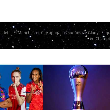
a del
El Manchester City apaga los sueños de Gladys Esqu
en Champi