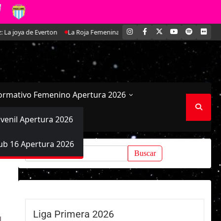
INSTAGRAM
FACEBOOK
X
YOUTUBE
SPOTIFY
FLI
verton
La Roja Femenina Sub-17 enfrentará a Argentina en doble amistos
ormativo Femenino Apertura 2026
uvenil Apertura 2026
ub 16 Apertura 2026
Buscar:
Liga Primera 2026