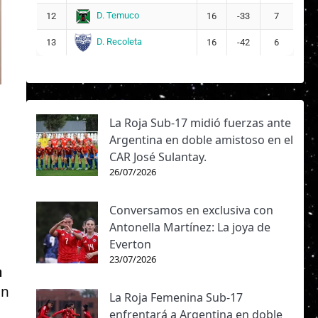
D. Temuco
12
16
-33
7
D. Recoleta
13
16
-42
6
La Roja Sub-17 midió fuerzas ante
Argentina en doble amistoso en el
CAR José Sulantay.
26/07/2026
Conversamos en exclusiva con
Antonella Martínez: La joya de
Everton
23/07/2026
a
un
La Roja Femenina Sub-17
enfrentará a Argentina en doble