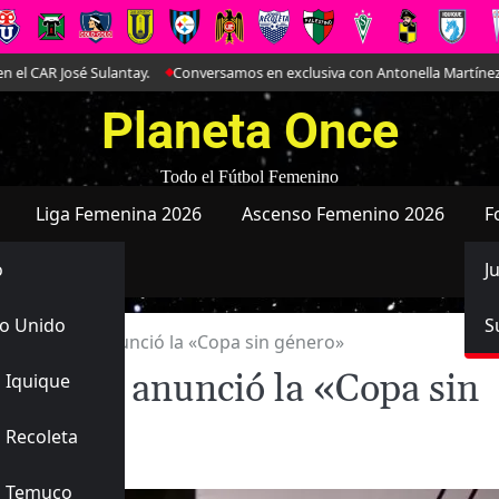
Sulantay.
Conversamos en exclusiva con Antonella Martínez: La joya de E
Planeta Once
Todo el Fútbol Femenino
Liga Femenina 2026
Ascenso Femenino 2026
F
o
J
o Unido
S
dos: La AUF anunció la «Copa sin género»
 La AUF anunció la «Copa sin
 Iquique
 Recoleta
s Temuco