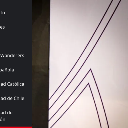
ato
es
 Wanderers
pañola
ad Católica
ad de Chile
dad de
ión