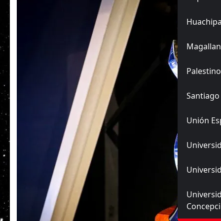
Huachip
Magallan
Palestino
Santiago
Unión Es
Universid
Universid
Universi
Concepc