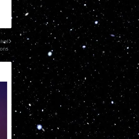
ivel
ons