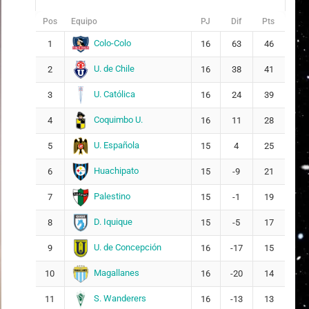
Pos
Equipo
PJ
Dif
Pts
Colo-Colo
1
16
63
46
U. de Chile
2
16
38
41
U. Católica
3
16
24
39
Coquimbo U.
4
16
11
28
U. Española
5
15
4
25
Huachipato
6
15
-9
21
Palestino
7
15
-1
19
D. Iquique
8
15
-5
17
U. de Concepción
9
16
-17
15
Magallanes
10
16
-20
14
S. Wanderers
11
16
-13
13