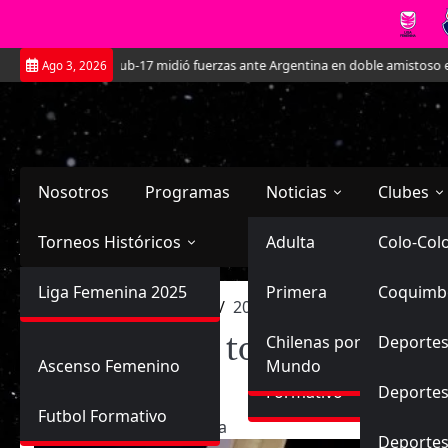
Saltar
 Roja Sub-17 midió fuerzas ante Argentina en doble amistoso en el CAR José 
Ago 3, 2026
al
contenido
Nosotros
Programas
Noticias
Clubes
Torneos Históricos
Selección Chilena
Adulta
Primera
Colo-Col
Primera División
Liga Femenina 2025
Sub-20
Futbol Nacional
Primera
Coquimb
Ascenso
Inicio
2022
agosto
20
Una copa de todas y to
Femenina
Una copa de todas y todos:
Sub-17
Ascenso
Futbol Internacional
Chilenas por el
Deportes
Ascenso Femenino
Mundo
género»
Formativo
Deportes
Futbol Formativo
20/08/2022
Planeta
Deporte