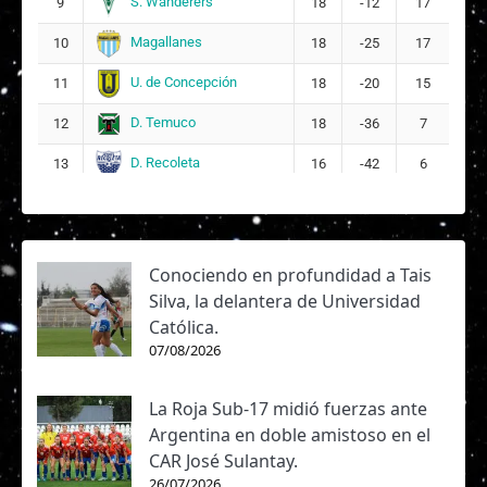
S. Wanderers
9
18
-12
17
Magallanes
10
18
-25
17
U. de Concepción
11
18
-20
15
D. Temuco
12
18
-36
7
D. Recoleta
13
16
-42
6
Conociendo en profundidad a Tais
Silva, la delantera de Universidad
Católica.
07/08/2026
La Roja Sub-17 midió fuerzas ante
Argentina en doble amistoso en el
CAR José Sulantay.
26/07/2026