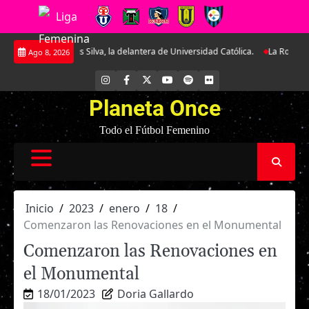
Saltar
is Silva, la delantera de Universidad Católica.
La Roja Sub-17 midió fuerza
Ago 8, 2026
al
contenido
INSTAGRAM
FACEBOOK
X
YOUTUBE
SPOTIFY
FLICKR
Planeta Once
Todo el Fútbol Femenino
Inicio
2023
enero
18
Comenzaron las Renovaciones en el Monumental
Comenzaron las Renovaciones en
el Monumental
18/01/2023
Doria Gallardo