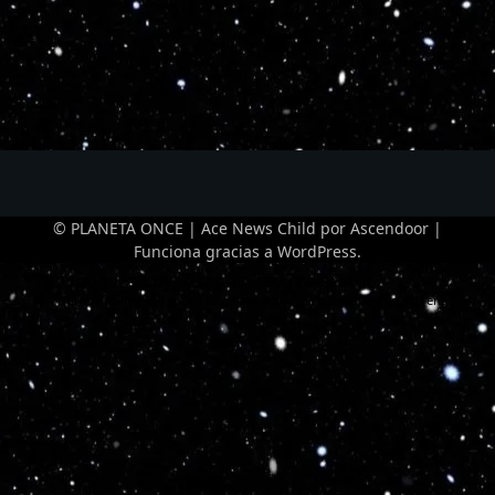
© PLANETA ONCE | Ace News Child por
Ascendoor
|
Funciona gracias a
WordPress
.
Optimized by Seraphinite Accelerator
Turns on site high speed to be attractive for people and search engines.