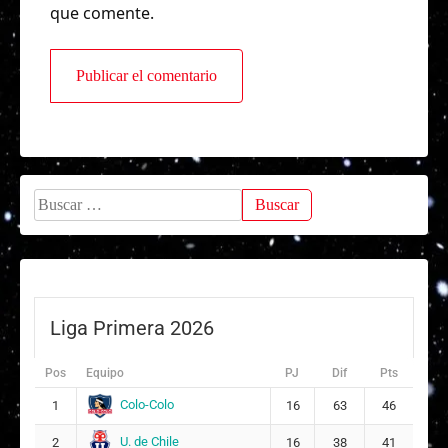
que comente.
Buscar:
Liga Primera 2026
Pos
Equipo
PJ
Dif
Pts
Colo-Colo
1
16
63
46
U. de Chile
2
16
38
41