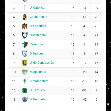
U. Católica
3
16
24
39
Coquimbo U.
4
16
11
28
U. Española
5
15
4
25
Huachipato
6
15
-9
21
Palestino
7
15
-1
19
D. Iquique
8
15
-5
17
U. de Concepción
9
16
-17
15
Magallanes
10
16
-20
14
S. Wanderers
11
16
-13
13
D. Temuco
12
16
-33
7
D. Recoleta
13
16
-42
6