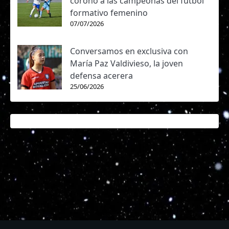
coronó a las campeonas del fútbol
formativo femenino
07/07/2026
Conversamos en exclusiva con
María Paz Valdivieso, la joven
defensa acerera
25/06/2026