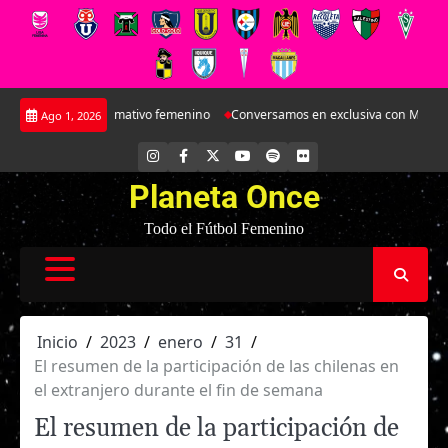
Saltar
mativo femenino
Conversamos en exclusiva con María Paz Valdivieso, la jove
Ago 1, 2026
al
contenido
INSTAGRAM
FACEBOOK
X
YOUTUBE
SPOTIFY
FLICKR
Planeta Once
Todo el Fútbol Femenino
Inicio
2023
enero
31
El resumen de la participación de las chilenas en
el extranjero durante el fin de semana
El resumen de la participación de