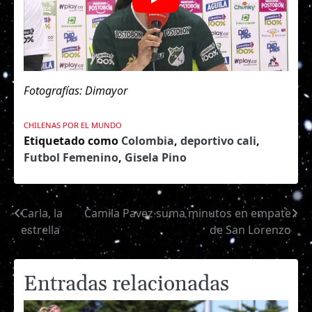
Fotografías: Dimayor
CHILENAS POR EL MUNDO
Etiquetado como
Colombia
,
deportivo cali
,
Futbol Femenino
,
Gisela Pino
Carla, la
Camila Pavez suma minutos en empate
Navegación
estrella
de San Lorenzo
de
entradas
Entradas relacionadas