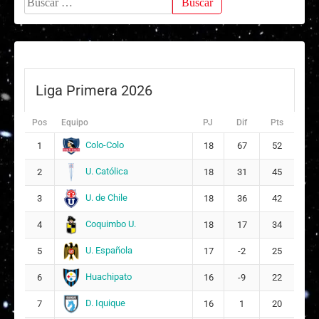
Liga Primera 2026
Pos
Equipo
PJ
Dif
Pts
Colo-Colo
1
18
67
52
U. Católica
2
18
31
45
U. de Chile
3
18
36
42
Coquimbo U.
4
18
17
34
U. Española
5
17
-2
25
Huachipato
6
16
-9
22
D. Iquique
7
16
1
20