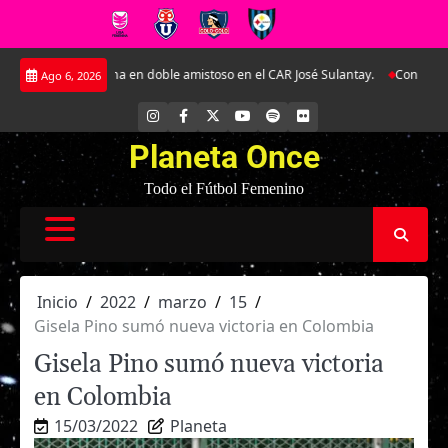
Saltar
gentina en doble amistoso en el CAR José Sulantay.
Conversamos en exclusiv
Ago 6, 2026
al
contenido
INSTAGRAM
FACEBOOK
X
YOUTUBE
SPOTIFY
FLICKR
Planeta Once
Todo el Fútbol Femenino
Inicio
2022
marzo
15
Gisela Pino sumó nueva victoria en Colombia
Gisela Pino sumó nueva victoria
en Colombia
15/03/2022
Planeta