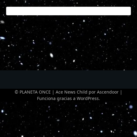
© PLANETA ONCE | Ace News Child por
Ascendoor
|
Funciona gracias a
WordPress
.
Optimized by Seraphinite Accelerator
Turns on site high speed to be attractive for people and search engines.