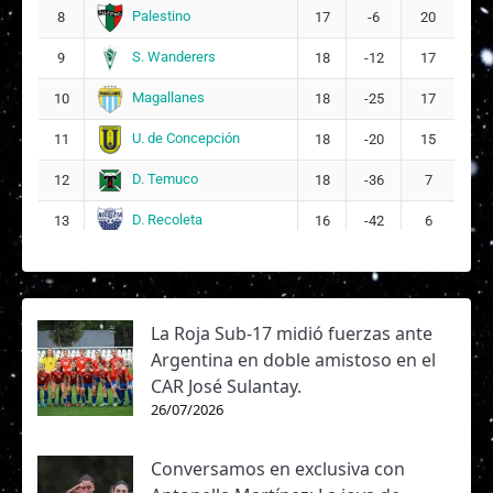
Palestino
8
17
-6
20
S. Wanderers
9
18
-12
17
Magallanes
10
18
-25
17
U. de Concepción
11
18
-20
15
D. Temuco
12
18
-36
7
D. Recoleta
13
16
-42
6
La Roja Sub-17 midió fuerzas ante
Argentina en doble amistoso en el
CAR José Sulantay.
26/07/2026
Conversamos en exclusiva con