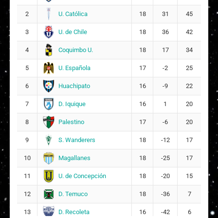
U. Católica
2
18
31
45
U. de Chile
3
18
36
42
Coquimbo U.
4
18
17
34
U. Española
5
17
-2
25
Huachipato
6
16
-9
22
D. Iquique
7
16
1
20
Palestino
8
17
-6
20
S. Wanderers
9
18
-12
17
Magallanes
10
18
-25
17
U. de Concepción
11
18
-20
15
D. Temuco
12
18
-36
7
D. Recoleta
13
16
-42
6