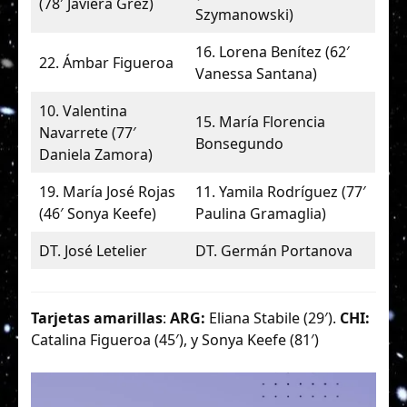
(78′ Javiera Grez)
Szymanowski)
16. Lorena Benítez (62′
22. Ámbar Figueroa
Vanessa Santana)
10. Valentina
15. María Florencia
Navarrete (77′
Bonsegundo
Daniela Zamora)
19. María José Rojas
11. Yamila Rodríguez (77′
(46′ Sonya Keefe)
Paulina Gramaglia)
DT. José Letelier
DT. Germán Portanova
Tarjetas amarillas
:
ARG:
Eliana Stabile (29′).
CHI:
Catalina Figueroa (45′), y Sonya Keefe (81′)