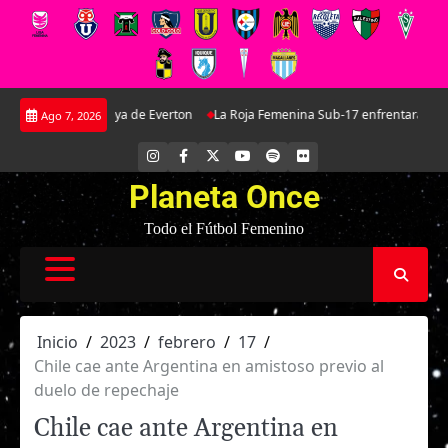
Saltar
 joya de Everton
La Roja Femenina Sub-17 enfrentará a Argentina en doble
Ago 7, 2026
al
contenido
INSTAGRAM
FACEBOOK
X
YOUTUBE
SPOTIFY
FLICKR
Planeta Once
Todo el Fútbol Femenino
Inicio
2023
febrero
17
Chile cae ante Argentina en amistoso previo al
duelo de repechaje
Chile cae ante Argentina en