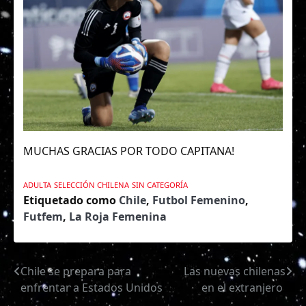
MUCHAS GRACIAS POR TODO CAPITANA!
ADULTA
SELECCIÓN CHILENA
SIN CATEGORÍA
Etiquetado como
Chile
,
Futbol Femenino
,
Futfem
,
La Roja Femenina
Chile se prepara para
Las nuevas chilenas
Navegación
enfrentar a Estados Unidos
en el extranjero
de