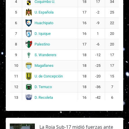
Coquimbo U.
4
18
17
34
U. Española
5
17
-2
25
Huachipato
6
16
-9
22
D. Iquique
7
16
1
20
Palestino
8
17
-6
20
S. Wanderers
9
18
-12
17
Magallanes
10
18
-25
17
U. de Concepción
11
18
-20
15
D. Temuco
12
18
-36
7
D. Recoleta
13
16
-42
6
La Roja Sub-17 midió fuerzas ante