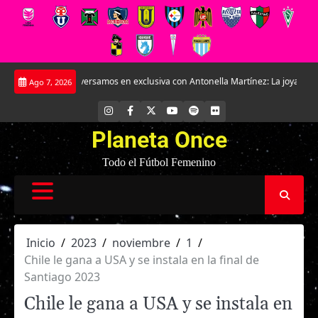
Saltar
ersamos en exclusiva con Antonella Martínez: La joya de Everton
La Roja F
Ago 7, 2026
al
contenido
INSTAGRAM
FACEBOOK
X
YOUTUBE
SPOTIFY
FLICKR
Planeta Once
Todo el Fútbol Femenino
Inicio
2023
noviembre
1
Chile le gana a USA y se instala en la final de
Santiago 2023
Chile le gana a USA y se instala en