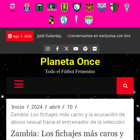
Saltar
José Sulantay.
Conversamos en exclusiva con Antonella Martínez: La joya de
Ago 7, 2026
al
contenido
INSTAGRAM
FACEBOOK
X
YOUTUBE
SPOTIFY
FLICKR
Planeta Once
Todo el Fútbol Femenino
Inicio
2024
abril
10
Zambia: Los fichajes más caros y la acusación de
abuso sexual hacia el entrenador de la selección
Zambia: Los fichajes más caros y