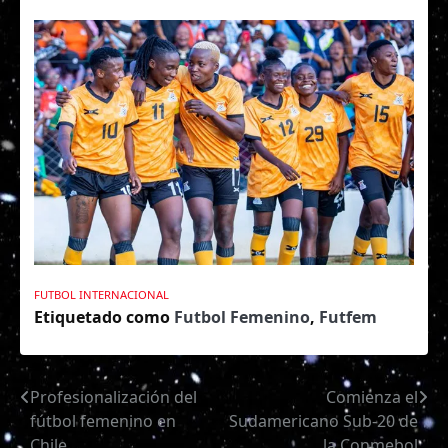
FUTBOL INTERNACIONAL
Etiquetado como
Futbol Femenino
,
Futfem
Profesionalización del
Comienza el
Navegación
fútbol femenino en
Sudamericano Sub-20 de
de
Chile.
la Conmebol