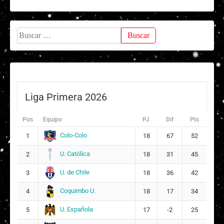
Buscar:
Liga Primera 2026
Pos
Equipo
PJ
Dif
Pts
Colo-Colo
1
18
67
52
U. Católica
2
18
31
45
U. de Chile
3
18
36
42
Coquimbo U.
4
18
17
34
U. Española
5
17
-2
25