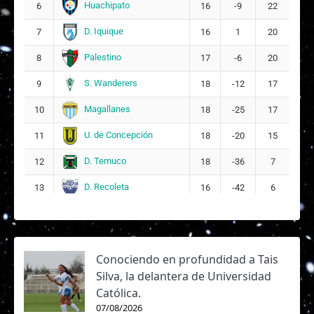
Huachipato
6
16
-9
22
D. Iquique
7
16
1
20
Palestino
8
17
-6
20
S. Wanderers
9
18
-12
17
Magallanes
10
18
-25
17
U. de Concepción
11
18
-20
15
D. Temuco
12
18
-36
7
D. Recoleta
13
16
-42
6
Conociendo en profundidad a Tais
Silva, la delantera de Universidad
Católica.
07/08/2026