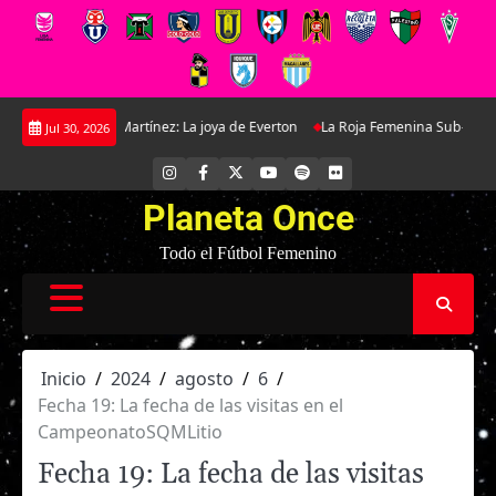
Saltar
rtínez: La joya de Everton
La Roja Femenina Sub-17 enfrentará a Argentin
Jul 30, 2026
al
contenido
INSTAGRAM
FACEBOOK
X
YOUTUBE
SPOTIFY
FLICKR
Planeta Once
Todo el Fútbol Femenino
Inicio
2024
agosto
6
Fecha 19: La fecha de las visitas en el
CampeonatoSQMLitio
Fecha 19: La fecha de las visitas