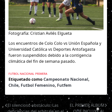
Fotografía: Cristian Avilés Elgueta
Los encuentros de Colo Colo vs Unión Española y
Universidad Católica vs Deportes Antofagasta
fueron suspendidos debido a la contigencia
climática del fin de semana pasado.
FUTBOL NACIONAL
PRIMERA
Etiquetado como
Campeonato Nacional
,
Chile
,
Futbol Femenino
,
Futfem
El silencioso obstáculo: Las
EL PRIMER ÁLBUM
Navegación
deficiencias del arbitraje en el
QUE INCLUYE AL