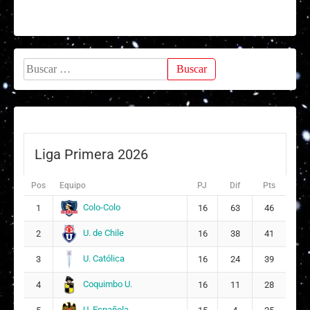
Buscar:
Liga Primera 2026
Pos
Equipo
PJ
Dif
Pts
Colo-Colo
1
16
63
46
U. de Chile
2
16
38
41
U. Católica
3
16
24
39
Coquimbo U.
4
16
11
28
U. Española