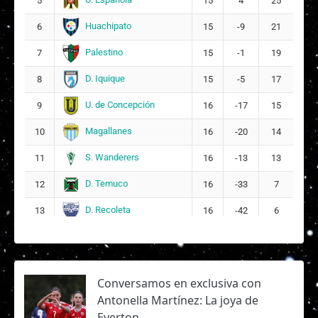
5
15
4
25
Huachipato
6
15
-9
21
Palestino
7
15
-1
19
D. Iquique
8
15
-5
17
U. de Concepción
9
16
-17
15
Magallanes
10
16
-20
14
S. Wanderers
11
16
-13
13
D. Temuco
12
16
-33
7
D. Recoleta
13
16
-42
6
Conversamos en exclusiva con
Antonella Martínez: La joya de
Everton