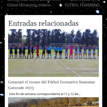
de
fútbol femenino chileno
FÚTBOL FEMENINO
entradas
Entradas relacionadas
Comenzó el torneo del Fútbol Formativo femenino
Gatorade 2023
Este fin de semana correspondiente al 11 y 12 de…