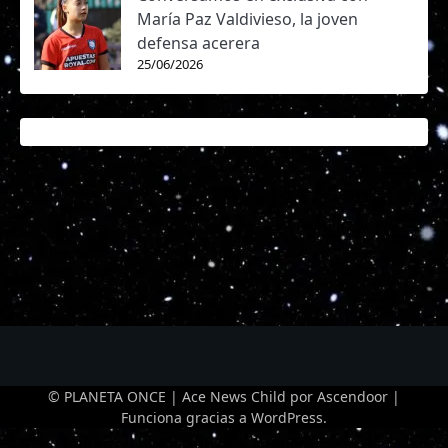
María Paz Valdivieso, la joven
defensa acerera
25/06/2026
© PLANETA ONCE | Ace News Child por
Ascendoor
|
Funciona gracias a
WordPress
.
Optimized by Seraphinite Accelerator