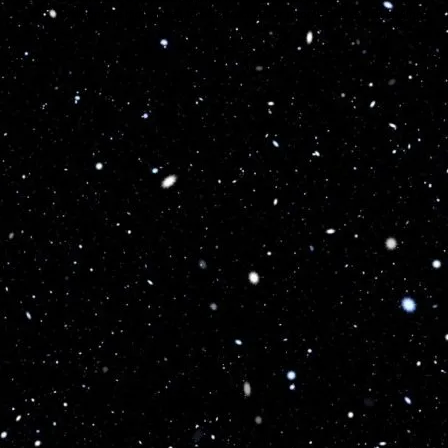
Turns on site high speed to be attractive for people and search engines.