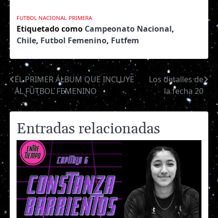
FUTBOL NACIONAL
PRIMERA
Etiquetado como
Campeonato Nacional
,
Chile
,
Futbol Femenino
,
Futfem
EL PRIMER ÁLBUM QUE INCLUYE
Los detalles de
Navegación
AL FÚTBOL FEMENINO
la fecha 20
de
entradas
Entradas relacionadas