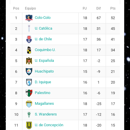
Pos
Equipo
PJ
Dif
Pts
Colo-Colo
1
18
67
52
U. Católica
2
18
31
45
U. de Chile
3
17
36
41
Coquimbo U.
4
18
17
34
U. Española
5
17
-2
25
Huachipato
6
15
-9
21
D. Iquique
7
16
1
20
Palestino
8
16
-6
19
Magallanes
9
18
-25
17
S. Wanderers
10
17
-12
16
U. de Concepción
11
18
-20
15