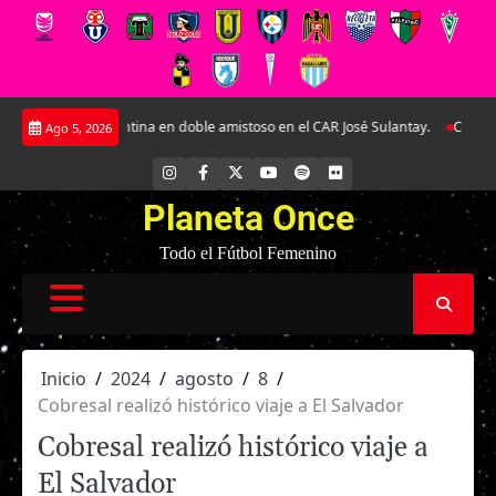
Saltar
Argentina en doble amistoso en el CAR José Sulantay.
Conversamos en exclu
Ago 5, 2026
al
contenido
INSTAGRAM
FACEBOOK
X
YOUTUBE
SPOTIFY
FLICKR
Planeta Once
Todo el Fútbol Femenino
Inicio
2024
agosto
8
Cobresal realizó histórico viaje a El Salvador
Cobresal realizó histórico viaje a
El Salvador