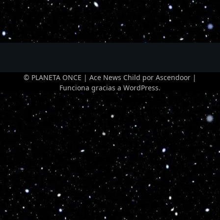
© PLANETA ONCE | Ace News Child por
Ascendoor
|
Funciona gracias a
WordPress
.
Optimized by Seraphinite Accelerator
Turns on site high speed to be attractive for people and search engines.