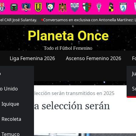
ulantay.
Conversamos en exclusiva con Antonella Martínez: La joya de Ev
Planeta Once
Todo el Fútbol Femenino
Liga Femenina 2026
Ascenso Femenino 2026
F
o
J
o Unido
S
egorías de la selección serán transmitidos en 2025
ías de la selección serán
 Iquique
 Recoleta
s Temuco