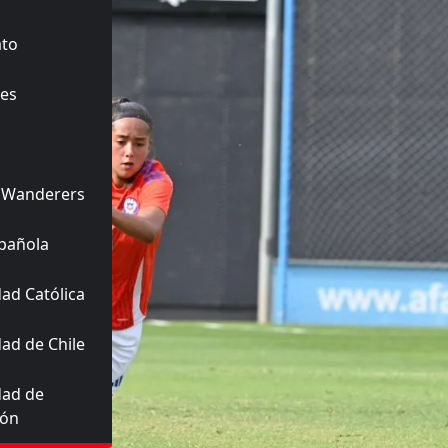
ato
es
 Wanderers
pañola
ad Católica
ad de Chile
dad de
ión