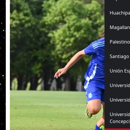
Huachip
Magallan
Palestino
Santiago
Unión Es
Universid
Universid
Universi
Concepc