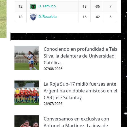
D. Temuco
12
18
-36
7
D. Recoleta
13
16
-42
6
Conociendo en profundidad a Tais
Silva, la delantera de Universidad
Católica.
07/08/2026
La Roja Sub-17 midió fuerzas ante
Argentina en doble amistoso en el
CAR José Sulantay.
26/07/2026
Conversamos en exclusiva con
Antonella Martínez: La joya de