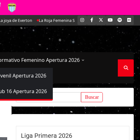
INSTAGRAM
FACEBOOK
X
YOUTUBE
SPOTIFY
FLI
erton
La Roja Femenina Sub-17 enfrentará a Argentina en doble amistoso
ormativo Femenino Apertura 2026
uvenil Apertura 2026
ub 16 Apertura 2026
Buscar:
Liga Primera 2026