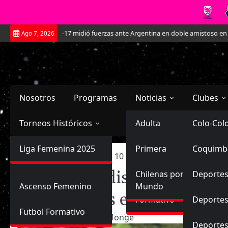
Saltar
Roja Sub-17 midió fuerzas ante Argentina en doble amistoso en el CAR José S
Ago 7, 2026
al
contenido
Nosotros
Programas
Noticias
Clubes
Torneos Históricos
Selección Chilena
Adulta
Primera
Colo-Col
Primera División
Liga Femenina 2025
Sub-20
Futbol Nacional
Primera
Coquimb
Ascenso
Inicio
2025
enero
10
Torneos de distintas cat
Femenina
Torneos de distintas categor
Sub-17
Ascenso
Futbol Internacional
Chilenas por el
Deportes
Ascenso Femenino
Mundo
transmitidos en 2025
Formativo
Deportes
Futbol Formativo
10/01/2025
Janis Monge
Deporte