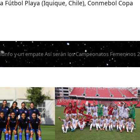
Fútbol Playa (Iquique, Chile), Conmebol Copa
riunfo y un empate
Así serán los Campeonatos Femeninos 