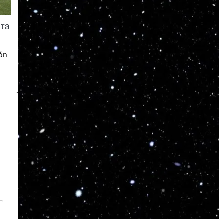
ara
ión