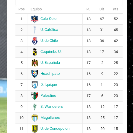
Pos
Equipo
PJ
Dif
Pts
Colo-Colo
1
18
67
52
U. Católica
2
18
31
45
U. de Chile
3
18
36
42
Coquimbo U.
4
18
17
34
U. Española
5
17
-2
25
Huachipato
6
16
-9
22
D. Iquique
7
16
1
20
Palestino
8
17
-6
20
S. Wanderers
9
18
-12
17
Magallanes
10
18
-25
17
U. de Concepción
11
18
-20
15