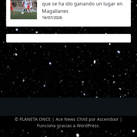
que se ha ido ganando un lugar en
Magallanes
16/07/2026
© PLANETA ONCE | Ace News Child por
Ascendoor
|
Funciona gracias a
WordPress
.