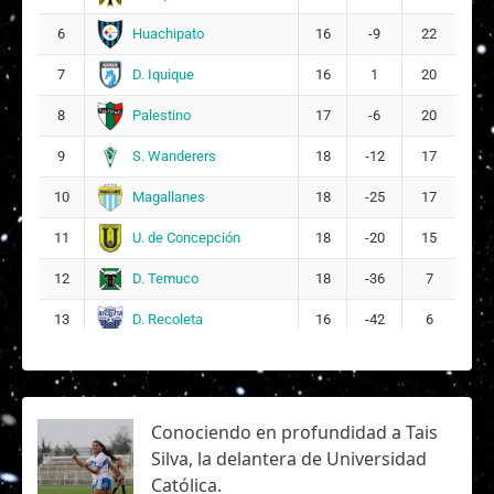
Huachipato
6
16
-9
22
D. Iquique
7
16
1
20
Palestino
8
17
-6
20
S. Wanderers
9
18
-12
17
Magallanes
10
18
-25
17
U. de Concepción
11
18
-20
15
D. Temuco
12
18
-36
7
D. Recoleta
13
16
-42
6
Conociendo en profundidad a Tais
Silva, la delantera de Universidad
Católica.