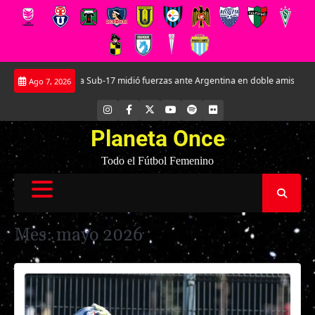
Saltar
La Roja Sub-17 midió fuerzas ante Argentina en doble amistoso en el CAR J
Ago 7, 2026
al
contenido
INSTAGRAM
FACEBOOK
X
YOUTUBE
SPOTIFY
FLICKR
Planeta Once
Todo el Fútbol Femenino
Mes:
mayo 2026