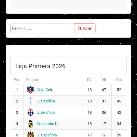
Buscar:
Liga Primera 2026
Pos
Equipo
PJ
Dif
Pts
Colo-Colo
1
18
67
52
U. Católica
2
18
31
45
U. de Chile
3
18
36
42
Coquimbo U.
4
18
17
34
U. Española
5
17
-2
25