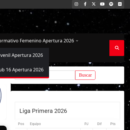
INSTAGRAM
FACEBOOK
X
YOUTUBE
SPOTIFY
FLI
ormativo Femenino Apertura 2026
uvenil Apertura 2026
ub 16 Apertura 2026
Buscar:
Liga Primera 2026
Pos
Equipo
PJ
Dif
Pts