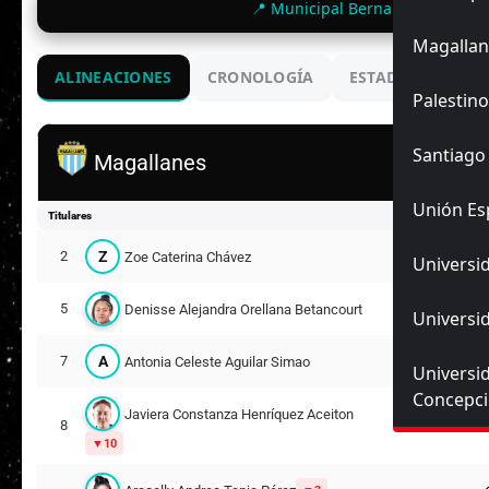
📍 Municipal Bernardo O'Higgin
Magallan
ALINEACIONES
CRONOLOGÍA
ESTADIO
ENC
Palestino
Santiago
Magallanes
Unión Es
Titulares
Z
2
Zoe Caterina Chávez
Universid
5
Denisse Alejandra Orellana Betancourt
Universid
A
7
Antonia Celeste Aguilar Simao
Universi
Concepc
Javiera Constanza Henríquez Aceiton
8
10