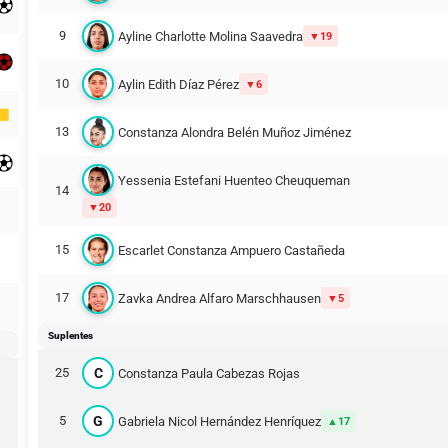
9
Ayline Charlotte Molina Saavedra
19
10
Aylin Edith Díaz Pérez
6
13
Constanza Alondra Belén Muñoz Jiménez
Yessenia Estefani Huenteo Cheuqueman
14
20
15
Escarlet Constanza Ampuero Castañeda
17
Zavka Andrea Alfaro Marschhausen
5
Suplentes
C
25
Constanza Paula Cabezas Rojas
G
5
Gabriela Nicol Hernández Henríquez
17