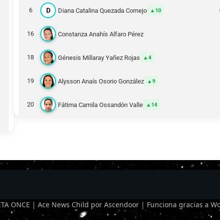
D
6
Diana Catalina Quezada Cornejo
10
16
Constanza Anahís Alfaro Pérez
18
Génesis Millaray Yañez Rojas
4
19
Alysson Anaís Osorio González
9
20
Fátima Camila Ossandón Valle
14
TA ONCE | Ace News Child por
Ascendoor
| Funciona gracias a
Wo
Optimized by Seraphinite Accelerator