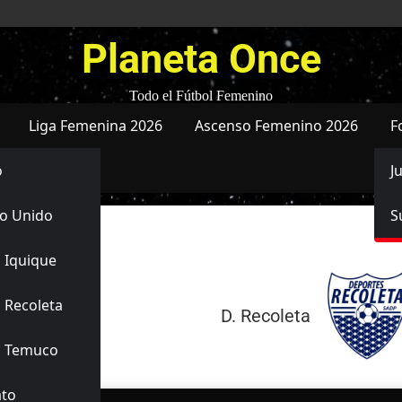
Planeta Once
Todo el Fútbol Femenino
Liga Femenina 2026
Ascenso Femenino 2026
F
o
J
o Unido
S
 Iquique
18/05/2026
 Recoleta
3
-
2
D. Recoleta
Finalizado
s Temuco
ato