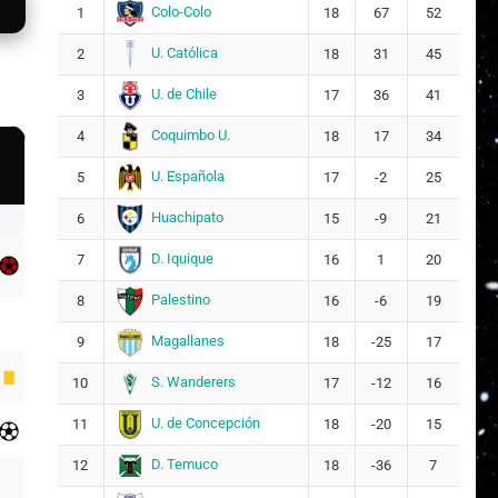
Colo-Colo
1
18
67
52
U. Católica
2
18
31
45
U. de Chile
3
17
36
41
Coquimbo U.
4
18
17
34
U. Española
5
17
-2
25
Huachipato
6
15
-9
21
D. Iquique
7
16
1
20
Palestino
8
16
-6
19
Magallanes
9
18
-25
17
S. Wanderers
10
17
-12
16
U. de Concepción
11
18
-20
15
D. Temuco
12
18
-36
7