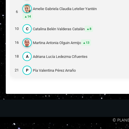
Amelie Gabriela Claudia Letelier Yantén
6
14
C
10
Catalina Belén Valderas Catalán
8
16
Martina Antonia Olguin Armijo
13
A
18
Adriana Lucía Ledezma Cifuentes
P
21
Pía Valentina Pérez Arraño
© PLANE