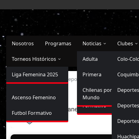
Saltar
al
contenido
Nosotros
Programas
Noticias
Clubes
Torneos Históricos
Selección Chilena
Adulta
Primera
Colo-Col
Primera División
Liga Femenina 2025
Sub-20
Futbol Nacional
Primera
Coquimb
Ascenso
Inicio
Magallanes vs Deportes Recoleta
Femenina
Sub-17
Ascenso
Futbol Internacional
Chilenas por el
Deportes
Ascenso Femenino
Mundo
Formativo
Deportes
Magallanes
Futbol Formativo
Deporte
Huachip