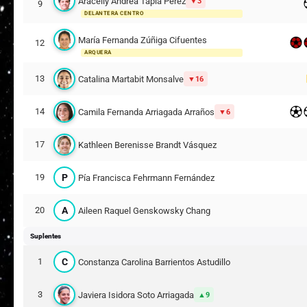
Aracelly Andrea Tapia Pérez
3
9
DELANTERA CENTRO
María Fernanda Zúñiga Cifuentes
12
ARQUERA
13
Catalina Martabit Monsalve
16
14
Camila Fernanda Arriagada Arraños
6
17
Kathleen Berenisse Brandt Vásquez
P
19
Pía Francisca Fehrmann Fernández
A
20
Aileen Raquel Genskowsky Chang
Suplentes
C
1
Constanza Carolina Barrientos Astudillo
3
Javiera Isidora Soto Arriagada
9