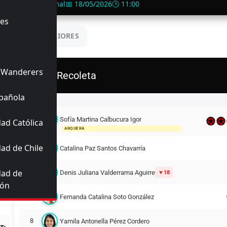
s de Quinta Normal
📅 18/05/2026
🕒 11:00
es
UENTROS ANTERIORES
 Wanderers
D. Recoleta
pañola
Titulares
Sofía Martina Calbucura Igor
ad Católica
12
ARQUERA
ad de Chile
C
3
Catalina Paz Santos Chavarría
dad de
D
4
Denis Juliana Valderrama Aguirre
18
ión
7
Fernanda Catalina Soto González
8
Yamila Antonella Pérez Cordero