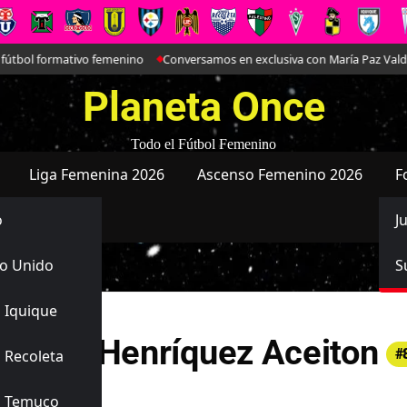
bol formativo femenino
Conversamos en exclusiva con María Paz Valdivieso
Planeta Once
Todo el Fútbol Femenino
Liga Femenina 2026
Ascenso Femenino 2026
F
o
J
o Unido
S
 Iquique
stanza Henríquez Aceiton
#
 Recoleta
es
s Temuco