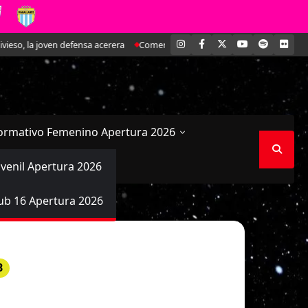
INSTAGRAM
FACEBOOK
X
YOUTUBE
SPOTIFY
FLI
, la joven defensa acerera
Comenzaron las fases finales del torneo de A
ormativo Femenino Apertura 2026
uvenil Apertura 2026
ub 16 Apertura 2026
8