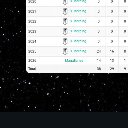
S. Morning
2020
0
0
0
S. Morning
2021
0
0
0
S. Morning
2022
0
0
0
S. Morning
2023
0
0
0
S. Morning
2024
0
0
0
S. Morning
2025
24
16
8
2026
Magallanes
14
13
1
Total
-
38
29
9