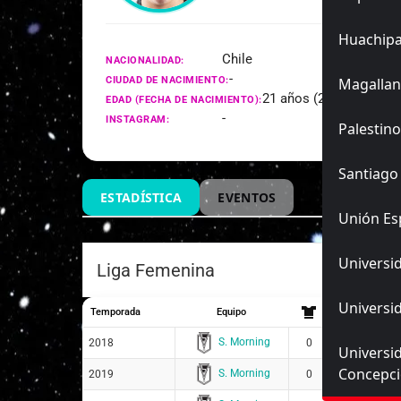
Huachip
Chile
NACIONALIDAD:
-
CIUDAD DE NACIMIENTO:
Magallan
21 años (25/11/2004)
EDAD (FECHA DE NACIMIENTO):
-
INSTAGRAM:
Palestino
Santiago
ESTADÍSTICA
EVENTOS
Unión Es
Universid
Liga Femenina
Universid
Temporada
Equipo
S. Morning
2018
0
0
0
Universi
Concepc
S. Morning
2019
0
0
0