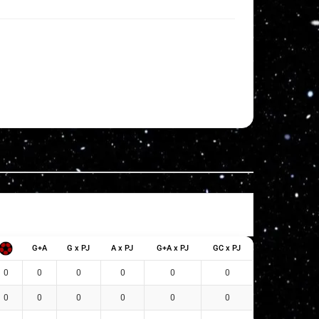
G+A
G x PJ
A x PJ
G+A x PJ
GC x PJ
0
0
0
0
0
0
0
0
0
0
0
0