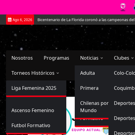
Saltar
nes
El Estadio Bicentenario de La Florida coronó a las campeonas del fút
Ago 6, 2026
al
contenido
Nosotros
Programas
Noticias
Clubes
Torneos Históricos
Selección Chilena
Adulta
Primera
Colo-Col
Primera División
Liga Femenina 2025
Sub-20
Futbol Nacional
Primera
Coquimb
Ascenso
Femenina
Sub-17
Ascenso
Futbol Internacional
Chilenas por el
Deportes
Ascenso Femenino
Mundo
Javiera Con
Formativo
Deportes
Futbol Formativo
Magallan
EQUIPO ACTUAL:
Deporte