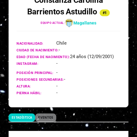
Constanza Carolina
Barrientos Astudillo
#1
Magallanes
EQUIPO ACTUAL:
Chile
NACIONALIDAD:
-
CIUDAD DE NACIMIENTO:
24 años (12/09/2001)
EDAD (FECHA DE NACIMIENTO):
-
INSTAGRAM:
-
POSICIÓN PRINCIPAL:
-
POSICIONES SECUNDARIAS:
-
ALTURA:
-
PIERNA HÁBIL:
ESTADÍSTICA
EVENTOS