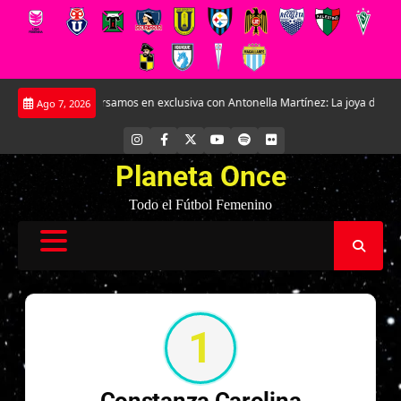
Saltar
lantay.
Conversamos en exclusiva con Antonella Martínez: La joya de Evert
Ago 7, 2026
al
contenido
INSTAGRAM
FACEBOOK
X
YOUTUBE
SPOTIFY
FLICKR
Planeta Once
Todo el Fútbol Femenino
1