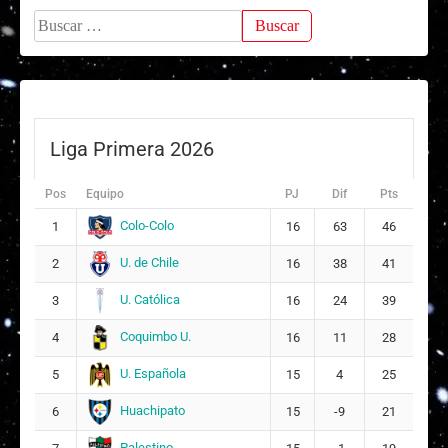
Buscar:
Liga Primera 2026
Pos
Equipo
PJ
Dif
Pts
Colo-Colo
1
16
63
46
U. de Chile
2
16
38
41
U. Católica
3
16
24
39
Coquimbo U.
4
16
11
28
U. Española
5
15
4
25
Huachipato
6
15
-9
21
Palestino