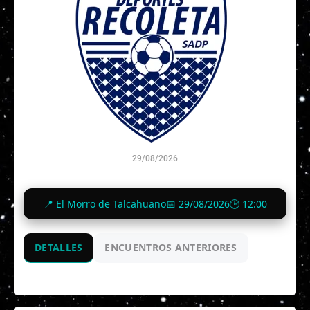
29/08/2026
12:00
📍 El Morro de Talcahuano
📅 29/08/2026
🕒 12:00
Vista previa
DETALLES
ENCUENTROS ANTERIORES