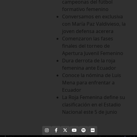
campeonas del fútbol
formativo femenino
Conversamos en exclusiva
con María Paz Valdivieso, la
joven defensa acerera
Comenzaron las fases
finales del torneo de
Apertura Juvenil Femenino
Dura derrota de la roja
femenina ante Ecuador
Conoce la nómina de Luis
Mena para enfrentar a
Ecuador
La Roja Femenina define su
clasificación en el Estadio
Nacional este 5 de junio
INSTAGRAM
FACEBOOK
X
YOUTUBE
SPOTIFY
FLICKR