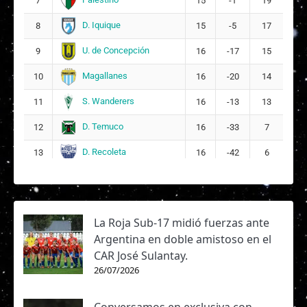
7
15
-1
19
D. Iquique
8
15
-5
17
U. de Concepción
9
16
-17
15
Magallanes
10
16
-20
14
S. Wanderers
11
16
-13
13
D. Temuco
12
16
-33
7
D. Recoleta
13
16
-42
6
La Roja Sub-17 midió fuerzas ante
Argentina en doble amistoso en el
CAR José Sulantay.
26/07/2026