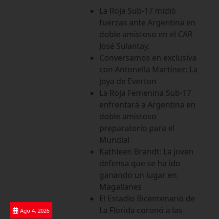
Saltar
La Roja Sub-17 midió
al
fuerzas ante Argentina en
contenido
doble amistoso en el CAR
José Sulantay.
Conversamos en exclusiva
con Antonella Martínez: La
joya de Everton
La Roja Femenina Sub-17
enfrentará a Argentina en
doble amistoso
preparatorio para el
Mundial
Kathleen Brandt: La joven
defensa que se ha ido
ganando un lugar en
Magallanes
El Estadio Bicentenario de
La Florida coronó a las
Ago 4, 2026