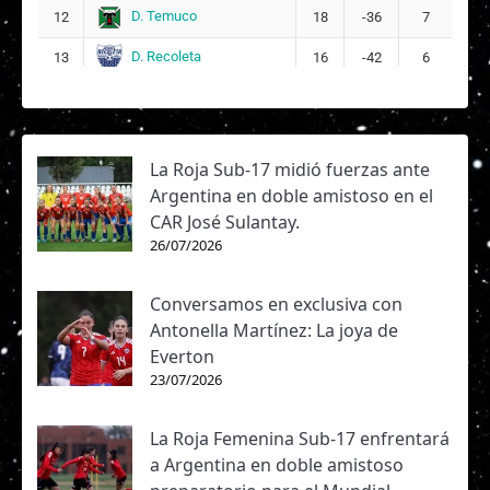
D. Temuco
12
18
-36
7
D. Recoleta
13
16
-42
6
La Roja Sub-17 midió fuerzas ante
Argentina en doble amistoso en el
CAR José Sulantay.
26/07/2026
Conversamos en exclusiva con
Antonella Martínez: La joya de
Everton
23/07/2026
La Roja Femenina Sub-17 enfrentará
a Argentina en doble amistoso