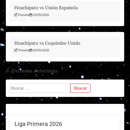
Huachipato vs Unión Española
Planeta
23/05/2026
Huachipato vs Coquimbo Unido
Planeta
02/05/2026
Entradas anteriores
Navegación
de
Buscar:
entradas
Liga Primera 2026