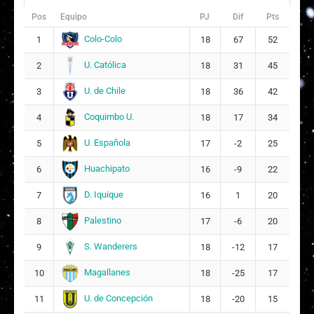
Pos
Equipo
PJ
Dif
Pts
Colo-Colo
1
18
67
52
U. Católica
2
18
31
45
U. de Chile
3
18
36
42
Coquimbo U.
4
18
17
34
U. Española
5
17
-2
25
Huachipato
6
16
-9
22
D. Iquique
7
16
1
20
Palestino
8
17
-6
20
S. Wanderers
9
18
-12
17
Magallanes
10
18
-25
17
U. de Concepción
11
18
-20
15