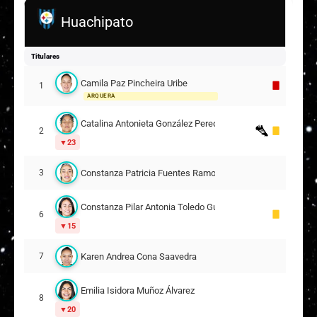
Huachipato
Titulares
Camila Paz Pincheira Uribe
1
ARQUERA
Catalina Antonieta González Peredo
2
23
Constanza Patricia Fuentes Ramos
3
Constanza Pilar Antonia Toledo Guzmán
6
15
Karen Andrea Cona Saavedra
7
Emilia Isidora Muñoz Álvarez
8
20