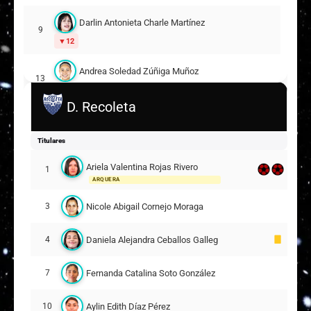
Darlin Antonieta Charle Martínez
9
12
Andrea Soledad Zúñiga Muñoz
13
10
D. Recoleta
Fabiola Soledad Ayala Tandi
16
Titulares
Krystell Loreto Muñoz Iturra
21
Ariela Valentina Rojas Rivero
1
ARQUERA
Viviana Margot Torres Retamal
22
Nicole Abigail Cornejo Moraga
3
Suplentes
Ingrid Alejandra Castro Cuevas
Daniela Alejandra Ceballos Gallegos
4
23
2
ARQUERA
Fernanda Catalina Soto González
7
Luz Fernanda Fuentes Silva
10
13
Aylin Edith Díaz Pérez
10