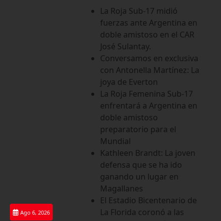
Saltar
La Roja Sub-17 midió
al
fuerzas ante Argentina en
contenido
doble amistoso en el CAR
José Sulantay.
Conversamos en exclusiva
con Antonella Martínez: La
joya de Everton
La Roja Femenina Sub-17
enfrentará a Argentina en
doble amistoso
preparatorio para el
Mundial
Kathleen Brandt: La joven
defensa que se ha ido
ganando un lugar en
Magallanes
El Estadio Bicentenario de
La Florida coronó a las
Ago 6, 2026