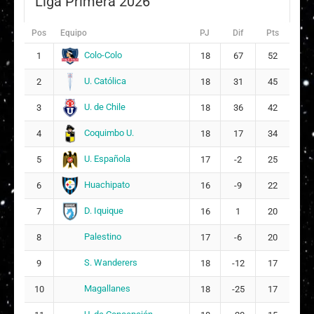
Liga Primera 2026
Fernanda Javiera Moya Espinoza
6
Pos
Equipo
PJ
Dif
Pts
Fátima Camila Ossandón Valle
18
Colo-Colo
1
18
67
52
11
U. Católica
2
18
31
45
Alysson Anaís Osorio González
25
U. de Chile
3
18
36
42
Isidora Antonia Romero Fuentes
26
Coquimbo U.
4
18
17
34
U. Española
Josefa Orellana Órdenes
5
27
17
-2
25
Huachipato
6
16
-9
22
D. Iquique
7
16
1
20
Palestino
8
17
-6
20
S. Wanderers
9
18
-12
17
Magallanes
10
18
-25
17