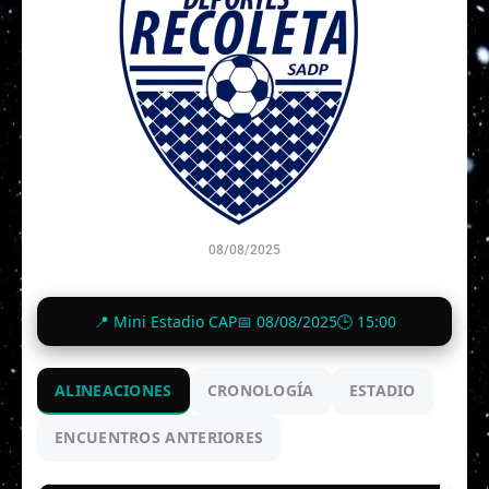
08/08/2025
2
-
0
📍 Mini Estadio CAP
📅 08/08/2025
🕒 15:00
Finalizado
ALINEACIONES
CRONOLOGÍA
ESTADIO
ENCUENTROS ANTERIORES