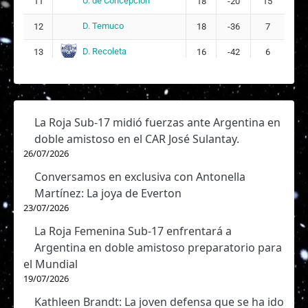
U. de Concepción
11
18
-20
15
D. Temuco
12
18
-36
7
D. Recoleta
13
16
-42
6
La Roja Sub-17 midió fuerzas ante Argentina en
doble amistoso en el CAR José Sulantay.
26/07/2026
Conversamos en exclusiva con Antonella
Martínez: La joya de Everton
23/07/2026
La Roja Femenina Sub-17 enfrentará a
Argentina en doble amistoso preparatorio para
el Mundial
19/07/2026
Kathleen Brandt: La joven defensa que se ha ido