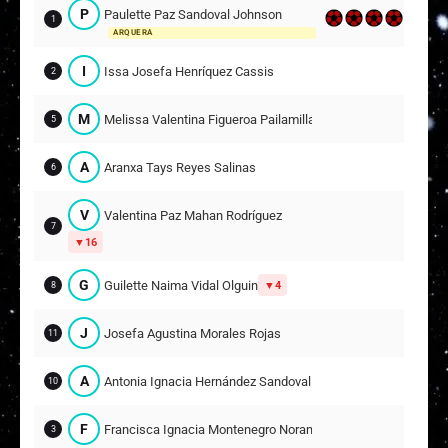
P
Paulette Paz Sandoval Johnson
1
ARQUERA
I
Issa Josefa Henríquez Cassis
2
M
Melissa Valentina Figueroa Pailamilla
5
A
Aranxa Tays Reyes Salinas
6
V
Valentina Paz Mahan Rodríguez
7
16
G
Guilette Naima Vidal Olguin
4
8
J
Josefa Agustina Morales Rojas
11
A
Antonia Ignacia Hernández Sandoval
10
F
Francisca Ignacia Montenegro Norambuena
3