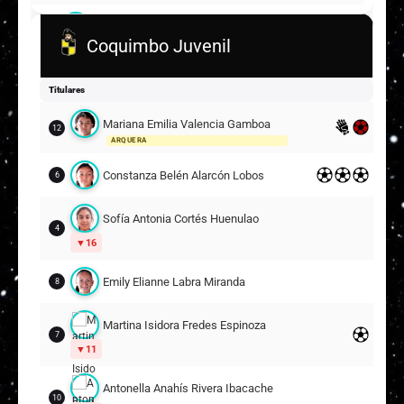
M
Mayda Paz Sandoval Johnson
14
Coquimbo Juvenil
C
Constanza Belén Durán Díaz
9
15
Titulares
Suplentes
Mariana Emilia Valencia Gamboa
12
M
Mía Renata Pinto Marambio
8
4
ARQUERA
Constanza Belén Alarcón Lobos
6
A
Agustina Paz Ríos Lagos
7
16
Sofía Antonia Cortés Huenulao
S
Santina Gianella Vásquez Pizarro
13
4
16
M
Margarita Elena Linares Valenzuela
9
Emily Elianne Labra Miranda
8
15
Martina Isidora Fredes Espinoza
7
11
Antonella Anahís Rivera Ibacache
10