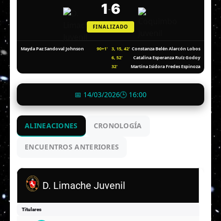
1
6
-
FINALIZADO
90+1'
3, 15, 42'
Mayda Paz Sandoval Johnson
Constanza Belén Alarcón Lobos
6, 52'
Catalina Esperanza Ruíz Godoy
32'
Martina Isidora Fredes Espinoza
📅 14/03/2026
🕒 16:00
ALINEACIONES
CRONOLOGÍA
ENCUENTROS ANTERIORES
D. Limache Juvenil
Titulares