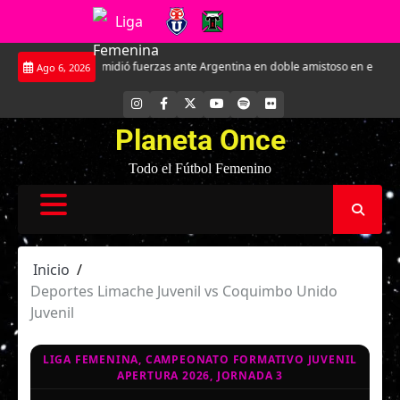
Saltar
ja Sub-17 midió fuerzas ante Argentina en doble amistoso en el CAR José Sulan
Ago 6, 2026
al
contenido
INSTAGRAM
FACEBOOK
X
YOUTUBE
SPOTIFY
FLICKR
Planeta Once
Todo el Fútbol Femenino
Inicio
Deportes Limache Juvenil vs Coquimbo Unido
Juvenil
LIGA FEMENINA, CAMPEONATO FORMATIVO JUVENIL
APERTURA 2026, JORNADA 3