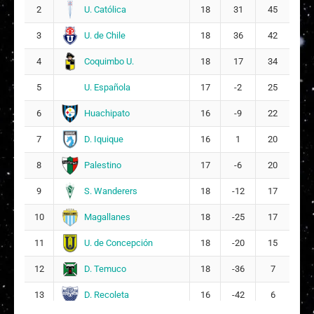
U. Católica
2
18
31
45
Antonella Mayline Sola Collao
14
9
U. de Chile
3
18
36
42
Coquimbo U.
4
18
17
34
P
Paz Victoria Arredondo Fuentes
13
10
U. Española
5
17
-2
25
C
Canela Jazmín Collao Anacona
Huachipato
6
16
4
-9
22
16
D. Iquique
7
16
1
20
D
Danahe Belén Rivera Carvajal
7
11
Palestino
8
17
-6
20
S. Wanderers
9
18
-12
17
Magallanes
10
18
-25
17
U. de Concepción
11
18
-20
15
D. Temuco
12
18
-36
7
D. Recoleta
13
16
-42
6