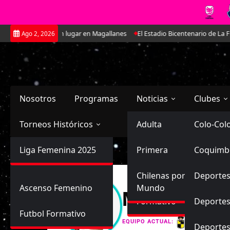
Saltar
ha ido ganando un lugar en Magallanes
El Estadio Bicentenario de La Flo
Ago 2, 2026
al
contenido
Nosotros
Programas
Noticias
Clubes
Torneos Históricos
Selección Chilena
Adulta
Primera
Colo-Col
Primera División
Liga Femenina 2025
Sub-20
Futbol Nacional
Primera
Coquimb
Ascenso
Femenina
Sub-17
Ascenso
Futbol Internacional
Chilenas por el
Deportes
Ascenso Femenino
Mundo
Martina Ant
Formativo
Deportes
Futbol Formativo
Coquimbo
EQUIPO ACTUAL:
Deporte