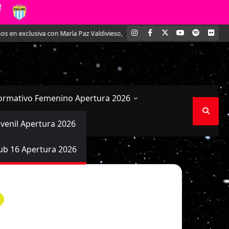
INSTAGRAM
FACEBOOK
X
YOUTUBE
SPOTIFY
FLI
 exclusiva con María Paz Valdivieso, la joven defensa acerera
Comenzaron
ormativo Femenino Apertura 2026
uvenil Apertura 2026
ub 16 Apertura 2026