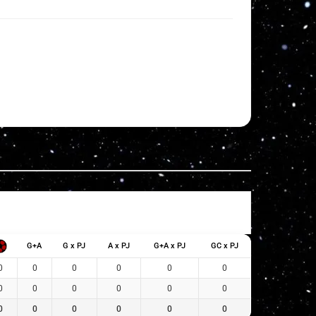
G+A
G x PJ
A x PJ
G+A x PJ
GC x PJ
0
0
0
0
0
0
0
0
0
0
0
0
0
0
0
0
0
0