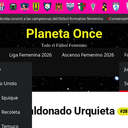
rida coronó a las campeonas del fútbol formativo femenino
Conversamos en
Planeta Once
Todo el Fútbol Femenino
Liga Femenina 2026
Ascenso Femenino 2026
F
o
J
o Unido
S
 Iquique
onia Maldonado Urquieta
#28
 Recoleta
 Unido
s Temuco