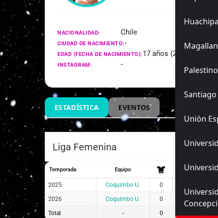
Huachip
Chile
NACIONALIDAD:
-
CIUDAD DE NACIMIENTO:
Magallan
17 años (28/01/2009)
EDAD (FECHA DE NACIMIENTO):
-
INSTAGRAM:
Palestino
Santiago
ESTADÍSTICA
EVENTOS
Unión Es
Universid
Liga Femenina
Universid
Temporada
Equipo
2025
Coquimbo U.
0
0
0
Universi
2026
Coquimbo U.
0
0
0
Concepc
Total
-
0
0
0