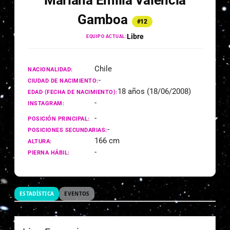
Mariana Emilia Valencia
Gamboa
#12
Libre
EQUIPO ACTUAL:
Chile
NACIONALIDAD:
-
CIUDAD DE NACIMIENTO:
18 años (18/06/2008)
EDAD (FECHA DE NACIMIENTO):
-
INSTAGRAM:
-
POSICIÓN PRINCIPAL:
-
POSICIONES SECUNDARIAS:
166 cm
ALTURA:
-
PIERNA HÁBIL:
ESTADÍSTICA
EVENTOS