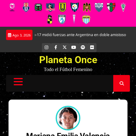
Saltar
La Roja Sub-17 midió fuerzas ante Argentina en doble amistoso en el CAR J
Ago 3, 2026
al
contenido
INSTAGRAM
FACEBOOK
X
YOUTUBE
SPOTIFY
FLICKR
Planeta Once
Todo el Fútbol Femenino