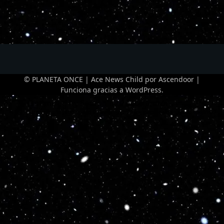
© PLANETA ONCE | Ace News Child por
Ascendoor
|
Funciona gracias a
WordPress
.
Optimized by Seraphinite Accelerator
Turns on site high speed to be attractive for people and search engines.