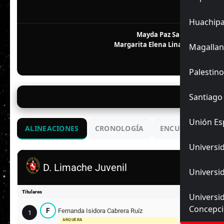
F
Huachip
Mayda Paz Sandoval Johns
Margarita Elena Linares Valenzue
Magallan
Palestino
Santiago
27/
Unión Es
ALINEACIONES
CRONOLOGÍA
ENCUENTROS ANT
Universid
D. Limache Juvenil
Universid
Titulares
Universi
Concepc
F
Fernanda Isidora Cabrera Ruíz
1
ARQUERA