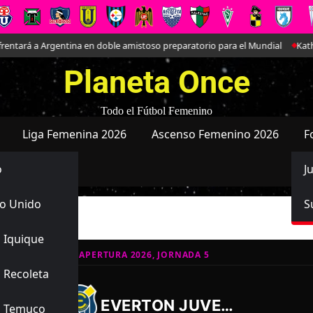
rá a Argentina en doble amistoso preparatorio para el Mundial
Kathleen
Planeta Once
Todo el Fútbol Femenino
Liga Femenina 2026
Ascenso Femenino 2026
F
o
J
o Unido
S
 Iquique
ATIVO JUVENIL APERTURA 2026, JORNADA 5
 Recoleta
2
5
-
EVERTON JUVENIL
s Temuco