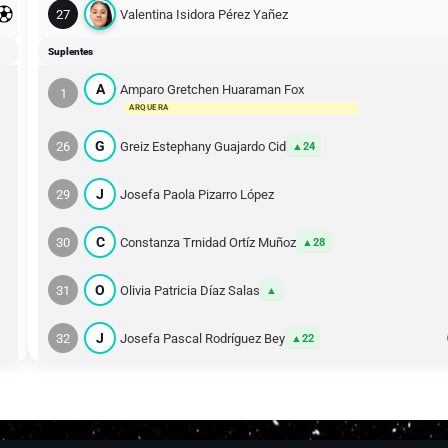
27
Valentina Isidora Pérez Yañez
Suplentes
A
Amparo Gretchen Huaraman Fox
1
ARQUERA
G
26
Greiz Estephany Guajardo Cid
24
J
29
Josefa Paola Pizarro López
C
30
Constanza Trnidad Ortíz Muñoz
28
O
31
Olivia Patricia Díaz Salas
J
32
Josefa Pascal Rodríguez Bey
22