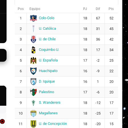
Pos
Equipo
PJ
Dif
Pts
Colo-Colo
1
18
67
52
U. Católica
2
18
31
45
U. de Chile
3
18
36
42
Coquimbo U.
4
18
17
34
U. Española
5
17
-2
25
Huachipato
6
16
-9
22
D. Iquique
7
16
1
20
Palestino
8
17
-6
20
S. Wanderers
9
18
-12
17
Magallanes
10
18
-25
17
U. de Concepción
11
18
-20
15