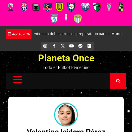
Saltar
enfrentará a Argentina en doble amistoso preparatorio para el Mundial
Ka
Ago 6, 2026
al
contenido
INSTAGRAM
FACEBOOK
X
YOUTUBE
SPOTIFY
FLICKR
Planeta Once
Todo el Fútbol Femenino