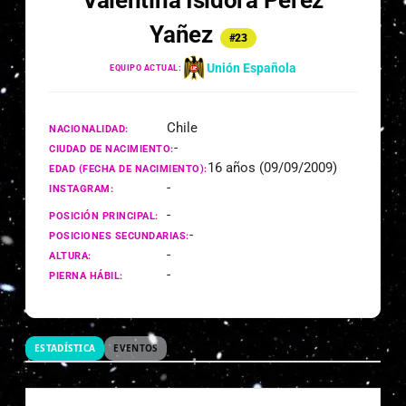
Valentina Isidora Pérez
Yañez
#23
Unión Española
EQUIPO ACTUAL:
Chile
NACIONALIDAD:
-
CIUDAD DE NACIMIENTO:
16 años (09/09/2009)
EDAD (FECHA DE NACIMIENTO):
-
INSTAGRAM:
-
POSICIÓN PRINCIPAL:
-
POSICIONES SECUNDARIAS:
-
ALTURA:
-
PIERNA HÁBIL:
ESTADÍSTICA
EVENTOS