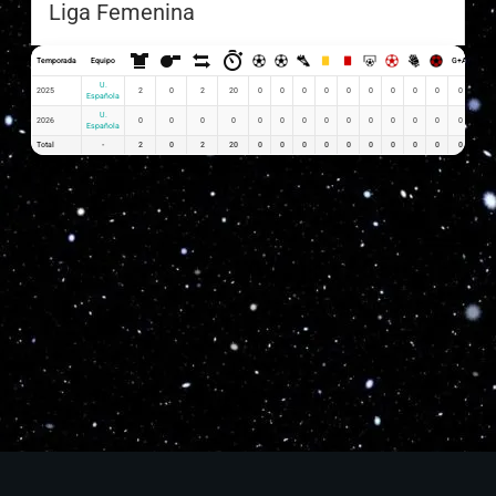
Liga Femenina
Temporada
Equipo
G+A
G x P
U.
2025
2
0
2
20
0
0
0
0
0
0
0
0
0
0
0.00
Española
U.
2026
0
0
0
0
0
0
0
0
0
0
0
0
0
0
0
Española
Total
-
2
0
2
20
0
0
0
0
0
0
0
0
0
0
0