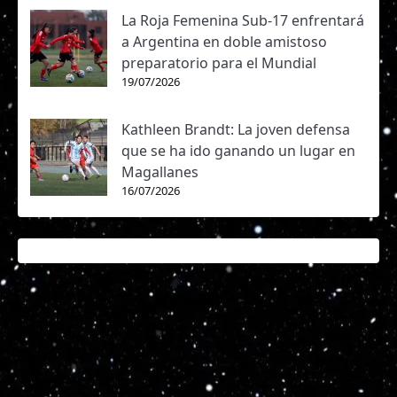
Apertura,
La Roja Femenina Sub-17 enfrentará
2026
a Argentina en doble amistoso
Campeonato
preparatorio para el Mundial
Formativo
19/07/2026
Juvenil
Coquimbo
Apertura,
03/04/2026
Juvenil
6
5 - 1
Grupo 2
10:00
Kathleen Brandt: La joven defensa
Juvenil
que se ha ido ganando un lugar en
Apertura,
Magallanes
2026
16/07/2026
Campeonato
Formativo
Juvenil
D. Limache
Apertura,
27/03/2026
Juvenil
5
2 - 5
Grupo 2
15:00
Juvenil
Apertura,
2026
Campeonato
Formativo
Juvenil
Everton
Apertura,
22/03/2026