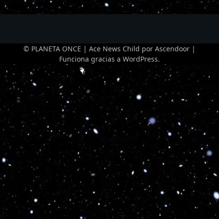
Juvenil
4
4 - 1
Grupo 2
11:00
Juvenil
Apertura,
2026
© PLANETA ONCE | Ace News Child por
Ascendoor
|
Campeonato
Funciona gracias a
WordPress
.
Formativo
D. La
Juvenil
Optimized by Seraphinite Accelerator
Serena
Apertura,
14/03/2026
Turns on site high speed to be attractive for people and search engines.
3
2 - 3
Juvenil
Grupo 2
09:30
Juvenil
Apertura,
2026
Campeonato
Formativo
Juvenil
Everton
Apertura,
08/03/2026
Juvenil
2
1 - 2
Grupo 2
10:00
Juvenil
Apertura,
2026
Campeonato
Formativo