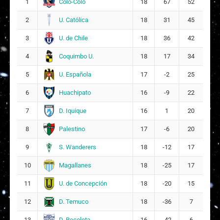
Colo-Colo
1
18
67
52
Juvenil
Everton
Apertura,
22/05/2026
U. Católica
Juvenil
2
18
31
45
12
2 - 1
Grupo 2
13:30
Juvenil
U. de Chile
3
18
36
42
Apertura,
2026
Coquimbo U.
4
18
17
34
Campeonato
U. Española
5
17
-2
25
Formativo
Juvenil
Trasandino
Huachipato
6
16
-9
22
Apertura,
17/05/2026
Juvenil
11
1 - 5
Grupo 2
11:00
D. Iquique
7
16
1
20
Juvenil
Apertura,
Palestino
8
17
-6
20
2026
S. Wanderers
9
18
-12
17
Campeonato
Formativo
Magallanes
10
18
-25
17
Juvenil
Everton
Apertura,
10/05/2026
Juvenil
10
3 - 3
U. de Concepción
11
18
-20
15
Grupo 2
10:00
Juvenil
D. Temuco
12
18
-36
7
Apertura,
2026
D. Recoleta
13
16
-42
6