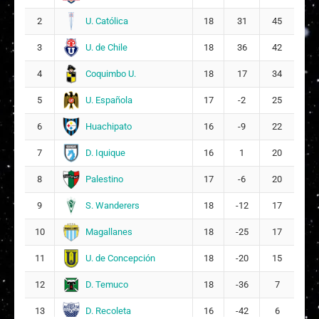
U. Católica
2
18
31
45
U. de Chile
3
18
36
42
Coquimbo U.
4
18
17
34
U. Española
5
17
-2
25
Huachipato
6
16
-9
22
D. Iquique
7
16
1
20
Palestino
8
17
-6
20
S. Wanderers
9
18
-12
17
Magallanes
10
18
-25
17
U. de Concepción
11
18
-20
15
D. Temuco
12
18
-36
7
D. Recoleta
13
16
-42
6