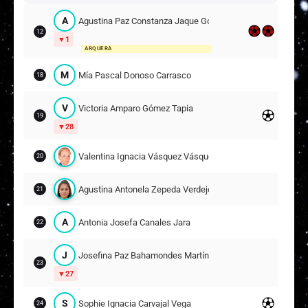
A
Agustina Paz Constanza Jaque González
12
1
ARQUERA
M
Mía Pascal Donoso Carrasco
18
V
Victoria Amparo Gómez Tapia
19
28
Valentina Ignacia Vásquez Vásquez
20
Agustina Antonela Zepeda Verdejo
21
A
Antonia Josefa Canales Jara
22
J
Josefina Paz Bahamondes Martínez
23
27
S
Sophie Ignacia Carvajal Vega
24