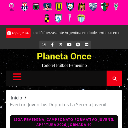
Saltar
ja Sub-17 midió fuerzas ante Argentina en doble amistoso en el CAR José Sula
Ago 6, 2026
al
contenido
INSTAGRAM
FACEBOOK
X
YOUTUBE
SPOTIFY
FLICKR
Planeta Once
Todo el Fútbol Femenino
Inicio
Everton Juvenil vs Deportes La Serena Juvenil
LIGA FEMENINA, CAMPEONATO FORMATIVO JUVENIL
APERTURA 2026, JORNADA 10