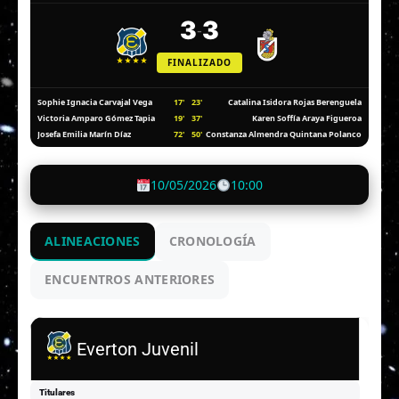
3
3
-
FINALIZADO
17'
23'
Sophie Ignacia Carvajal Vega
Catalina Isidora Rojas Berenguela
19'
37'
Victoria Amparo Gómez Tapia
Karen Soffía Araya Figueroa
72'
50'
Josefa Emilia Marín Díaz
Constanza Almendra Quintana Polanco
10/05/2026
10:00
ALINEACIONES
CRONOLOGÍA
ENCUENTROS ANTERIORES
Everton Juvenil
Titulares