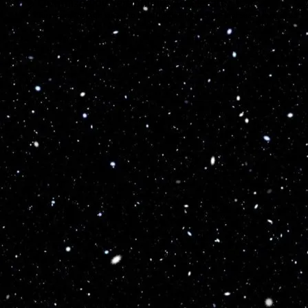
Optimized by Seraphinite Accelerator
Turns on site high speed to be attractive for people and search engines.