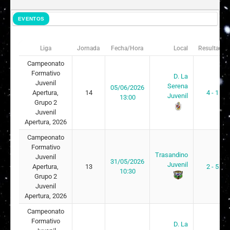
EVENTOS
Liga
Jornada
Fecha/Hora
Local
Resultado
Campeonato
Formativo
D. La
Juvenil
Serena
05/06/2026
Apertura,
14
4 - 1
Juvenil
13:00
Grupo 2
Juvenil
Apertura, 2026
Campeonato
Formativo
Trasandino
Juvenil
31/05/2026
Juvenil
Apertura,
13
2 - 5
10:30
Grupo 2
Juvenil
Apertura, 2026
Campeonato
Formativo
D. La