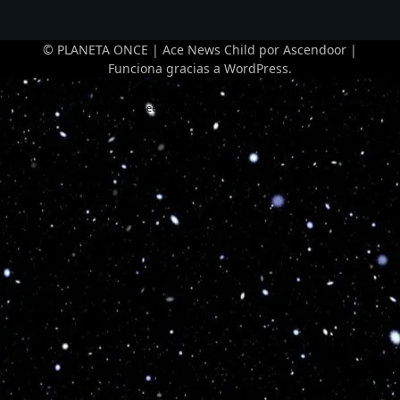
© PLANETA ONCE | Ace News Child por
Ascendoor
|
Funciona gracias a
WordPress
.
Optimized by Seraphinite Accelerator
Turns on site high speed to be attractive for people and search engines.