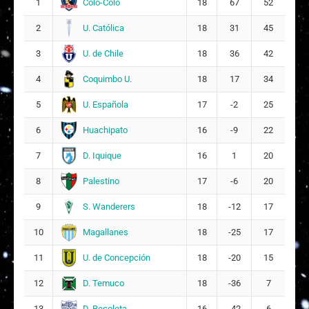
Colo-Colo
1
18
67
52
Apertura,
9
2 - 2
Juvenil
13:00
Grupo 2
U. Católica
2
18
31
45
Juvenil
Apertura, 2026
U. de Chile
3
18
36
42
Campeonato
Formativo
Coquimbo U.
4
18
17
34
D. La
Juvenil
Serena
17/04/2026
Apertura,
8
4 - 2
U. Española
5
17
-2
25
Juvenil
10:00
Grupo 2
Juvenil
Huachipato
6
16
-9
22
Apertura, 2026
D. Iquique
7
16
1
20
Campeonato
Formativo
Palestino
8
17
-6
20
D. Limache
Juvenil
12/04/2026
Juvenil
Apertura,
7
2 - 2
S. Wanderers
9
18
-12
17
13:30
Grupo 2
Juvenil
Magallanes
10
18
-25
17
Apertura, 2026
U. de Concepción
11
18
-20
15
Campeonato
Formativo
D. La
D. Temuco
12
18
-36
7
Juvenil
Serena
05/04/2026
Apertura,
6
4 - 1
Juvenil
10:00
D. Recoleta
13
16
-42
6