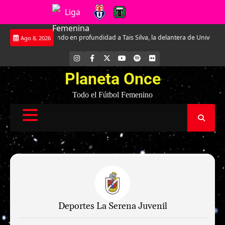
Saltar
Conociendo en profundidad a Tais Silva, la delantera de Universidad Cató
Ago 8, 2026
al
contenido
INSTAGRAM
FACEBOOK
X
YOUTUBE
SPOTIFY
FLICKR
Planeta Once
Todo el Fútbol Femenino
Deportes La Serena Juvenil