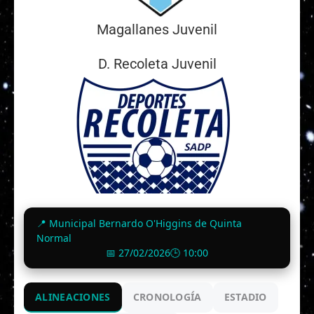
Magallanes Juvenil
D. Recoleta Juvenil
📍 Municipal Bernardo O'Higgins de Quinta
Normal
📅 27/02/2026
🕒 10:00
27/02/2026
1
-
1
ALINEACIONES
CRONOLOGÍA
ESTADIO
Finalizado