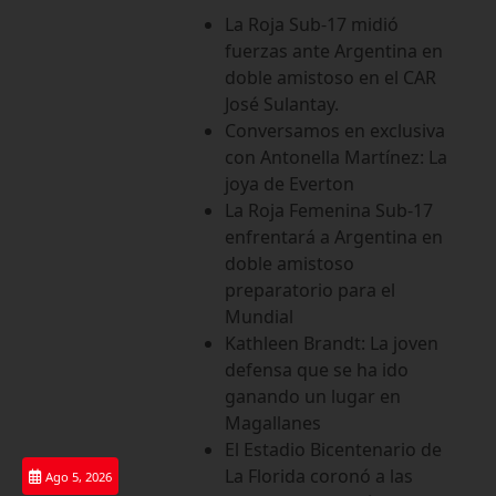
Saltar
La Roja Sub-17 midió
al
fuerzas ante Argentina en
contenido
doble amistoso en el CAR
José Sulantay.
Conversamos en exclusiva
con Antonella Martínez: La
joya de Everton
La Roja Femenina Sub-17
enfrentará a Argentina en
doble amistoso
preparatorio para el
Mundial
Kathleen Brandt: La joven
defensa que se ha ido
ganando un lugar en
Magallanes
El Estadio Bicentenario de
La Florida coronó a las
Ago 5, 2026