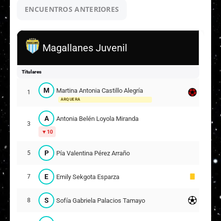
ENCUENTROS ANTERIORES
Magallanes Juvenil
Titulares
M
Martina Antonia Castillo Alegría
1
ARQUERA
A
Antonia Belén Loyola Miranda
3
10
P
Pía Valentina Pérez Arraño
5
E
Emily Sekgota Esparza
7
S
Sofía Gabriela Palacios Tamayo
8