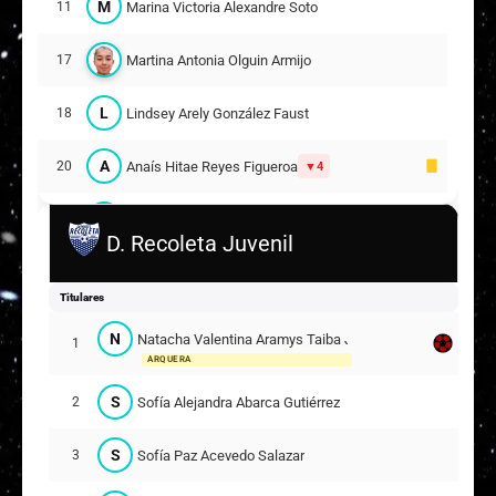
M
Marina Victoria Alexandre Soto
11
Martina Antonia Olguin Armijo
17
L
Lindsey Arely González Faust
18
A
Anaís Hitae Reyes Figueroa
20
4
V
Valentina Solange Ossandón Guerrero
24
D. Recoleta Juvenil
23
Suplentes
Titulares
A
Angelina Anahis Valdivia Jara
N
Natacha Valentina Aramys Taiba Jara
4
1
20
ARQUERA
S
Sofía Alejandra Abarca Gutiérrez
2
C
Camila Alicia Álvarez Herrera
9
S
Sofía Paz Acevedo Salazar
3
M
Magdalena Antonia del Villar Ruíz
10
3