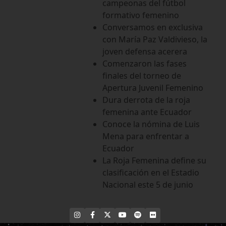
campeonas del fútbol
formativo femenino
Conversamos en exclusiva
con María Paz Valdivieso, la
joven defensa acerera
Comenzaron las fases
finales del torneo de
Apertura Juvenil Femenino
Dura derrota de la roja
femenina ante Ecuador
Conoce la nómina de Luis
Mena para enfrentar a
Ecuador
La Roja Femenina define su
clasificación en el Estadio
Nacional este 5 de junio
INSTAGRAM
FACEBOOK
X
YOUTUBE
SPOTIFY
FLICKR