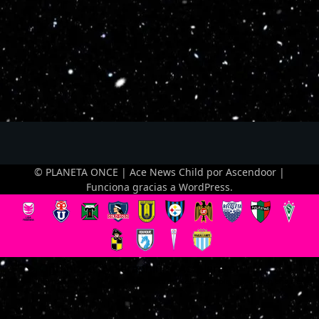
© PLANETA ONCE | Ace News Child por
Ascendoor
|
Funciona gracias a
WordPress
.
Optimized by Seraphinite Accelerator
Turns on site high speed to be attractive for people and search engines.