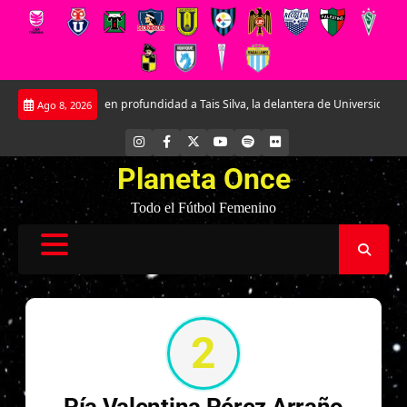
Saltar
Conociendo en profundidad a Tais Silva, la delantera de Universidad Católica
Ago 8, 2026
al
contenido
INSTAGRAM
FACEBOOK
X
YOUTUBE
SPOTIFY
FLICKR
Planeta Once
Todo el Fútbol Femenino
2