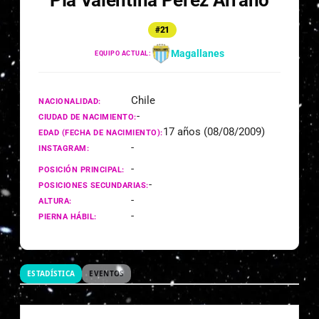
Pía Valentina Pérez Arraño
#21
Magallanes
EQUIPO ACTUAL:
Chile
NACIONALIDAD:
-
CIUDAD DE NACIMIENTO:
17 años (08/08/2009)
EDAD (FECHA DE NACIMIENTO):
-
INSTAGRAM:
-
POSICIÓN PRINCIPAL:
-
POSICIONES SECUNDARIAS:
-
ALTURA:
-
PIERNA HÁBIL:
ESTADÍSTICA
EVENTOS