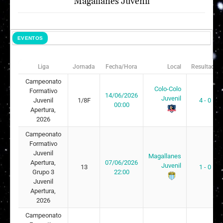
Magallanes Juvenil
EVENTOS
Liga
Jornada
Fecha/Hora
Local
Resultado
Campeonato
Colo-Colo
Formativo
14/06/2026
Juvenil
Juvenil
1/8F
4 - 0
00:00
Apertura,
2026
Campeonato
Formativo
Juvenil
Magallanes
Apertura,
07/06/2026
Juvenil
13
1 - 0
Grupo 3
22:00
Juvenil
Apertura,
2026
Campeonato