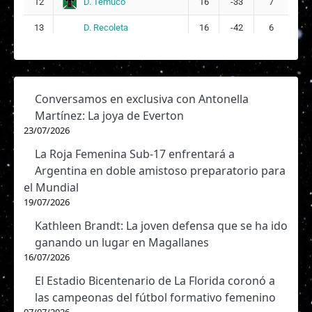
D. Temuco
12
16
-33
7
Apertura,
2026
D. Recoleta
13
16
-42
6
Campeonato
Formativo
Juvenil
Magallanes
Apertura,
10/04/2026
Juvenil
6
0 - 2
Conversamos en exclusiva con Antonella
Grupo 3
12:00
Juvenil
Martínez: La joya de Everton
Apertura,
23/07/2026
2026
La Roja Femenina Sub-17 enfrentará a
Campeonato
Argentina en doble amistoso preparatorio para
Formativo
el Mundial
Juvenil
Magallanes
Apertura,
27/03/2026
19/07/2026
Juvenil
5
0 - 7
Grupo 3
09:00
Kathleen Brandt: La joven defensa que se ha ido
Juvenil
Apertura,
ganando un lugar en Magallanes
2026
16/07/2026
Campeonato
El Estadio Bicentenario de La Florida coronó a
Formativo
las campeonas del fútbol formativo femenino
Audax
Juvenil
Italiano