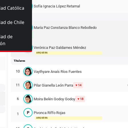
4
Sofía Ignacia López Retamal
ad Católica
Suplentes
ad de Chile
María Paz Constanza Blanco Rebolledo
14
dad de
11
ión
Verónica Paz Galdames Méndez
12
ARQUERA
Titulares
10
Vaythyare Anaís Ríos Fuentes
11
Pilar Gianella León Parra
14
6
Moira Belén Godoy Godoy
18
P
Pivonca Riffo Rojas
1
ARQUERA