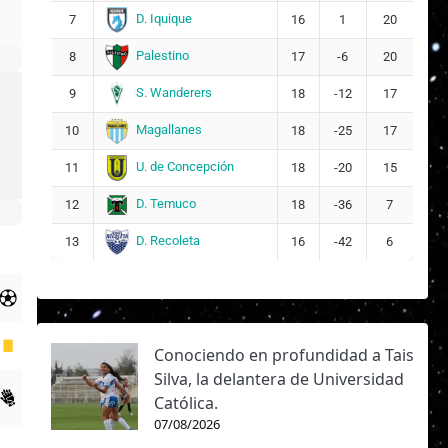
D. Iquique
7
16
1
20
Palestino
8
17
-6
20
S. Wanderers
9
18
-12
17
Magallanes
10
18
-25
17
U. de Concepción
11
18
-20
15
D. Temuco
12
18
-36
7
D. Recoleta
13
16
-42
6
Conociendo en profundidad a Tais
Silva, la delantera de Universidad
Católica.
07/08/2026