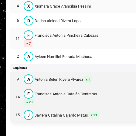
X
4
Xiomara Grace Arancibia Pessini
D
6
Dadna Aleinad Rivera Lagos
F
Francisca Antonia Pincheira Cabezas
11
7
A
2
Ayleen Hamillet Ferrada Machuca
Suplentes
A
9
Antonia Belén Rivera Álvarez
5
F
Francisca Antonia Catalán Contreras
14
20
J
15
Javiera Catalina Gajardo Matus
13