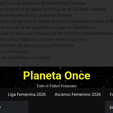
s Silva, la delantera de Universidad Católica.
te Argentina en doble amistoso en el CAR José Sulantay.
ntonella Martínez: La joya de Everton
tará a Argentina en doble amistoso preparatorio para el M
nsa que se ha ido ganando un lugar en Magallanes
Florida coronó a las campeonas del fútbol formativo femeni
aría Paz Valdivieso, la joven defensa acerera
el torneo de Apertura Juvenil Femenino
na ante Ecuador
 para enfrentar a Ecuador
Planeta Once
Todo el Fútbol Femenino
Liga Femenina 2026
Ascenso Femenino 2026
F
o
J