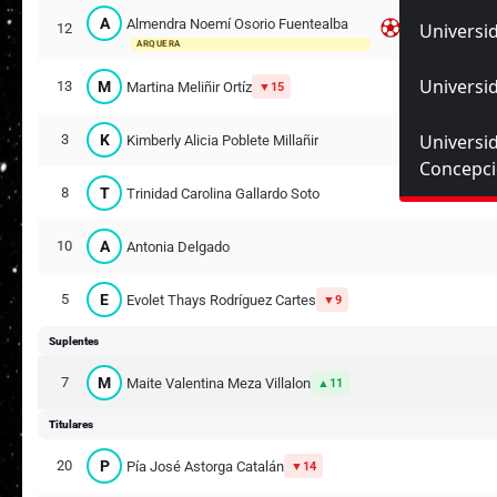
A
Almendra Noemí Osorio Fuentealba
Universid
12
ARQUERA
Universid
M
13
Martina Meliñir Ortíz
15
Universi
K
3
Kimberly Alicia Poblete Millañir
Concepc
T
8
Trinidad Carolina Gallardo Soto
A
10
Antonia Delgado
E
5
Evolet Thays Rodríguez Cartes
9
Suplentes
M
7
Maite Valentina Meza Villalon
11
Titulares
P
20
Pía José Astorga Catalán
14