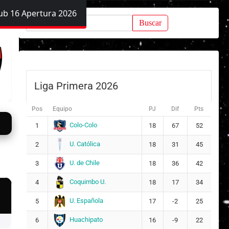
ub 16 Apertura 2026
Buscar:
Liga Primera 2026
Pos
Equipo
PJ
Dif
Pts
Colo-Colo
1
18
67
52
U. Católica
2
18
31
45
U. de Chile
3
18
36
42
Coquimbo U.
4
18
17
34
U. Española
5
17
-2
25
Huachipato
6
16
-9
22