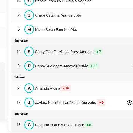
S
19
Sophia Isabella Di Scipio Nogales
G
2
Grace Catalina Aranda Soto
M
5
Maite Belén Fuentes Díaz
Suplentes
S
16
Saray Elsa Estefania Páez Aranguiz
7
D
8
Danae Alejandra Amaya Garrido
17
Titulares
A
7
Amanda Videla
16
J
17
Javiera Katalina Irarrázabal González
8
Suplentes
C
18
Constanza Anaís Rojas Tobar
6