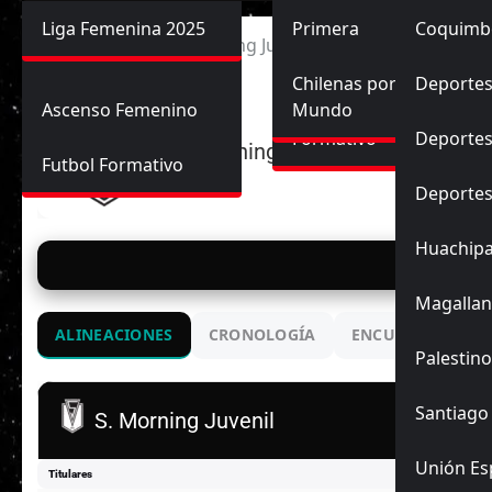
Primera División
Liga Femenina 2025
Sub-20
Futbol Nacional
Primera
Coquimb
Ascenso
Inicio
Santiago Morning Juvenil vs Palestino Juvenil
Femenina
Sub-17
Ascenso
Futbol Internacional
Chilenas por el
Deportes
Ascenso Femenino
Mundo
Formativo
Deportes
S. Morning Juvenil
Futbol Formativo
Deporte
Huachip
📅 23/
Magallan
ALINEACIONES
CRONOLOGÍA
ENCUENTROS ANT
Palestino
Santiago
S. Morning Juvenil
Unión Es
Titulares