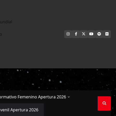
undial
INSTAGRAM
FACEBOOK
X
YOUTUBE
SPOTIFY
FLI
no
ormativo Femenino Apertura 2026
uvenil Apertura 2026