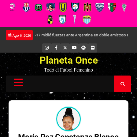
Saltar
La Roja Sub-17 midió fuerzas ante Argentina en doble amistoso en el CAR Jos
Ago 6, 2026
al
contenido
INSTAGRAM
FACEBOOK
X
YOUTUBE
SPOTIFY
FLICKR
Planeta Once
Todo el Fútbol Femenino