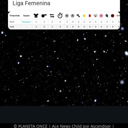
Liga Femenina
Temporada
Equipo
G+A
G x P
2025
Palestino
2
0
2
8
0
0
0
0
0
0
0
0
0
0
0.00
Total
-
2
0
2
8
0
0
0
0
0
0
0
0
0
0
0
© PLANETA ONCE | Ace News Child por
Ascendoor
|