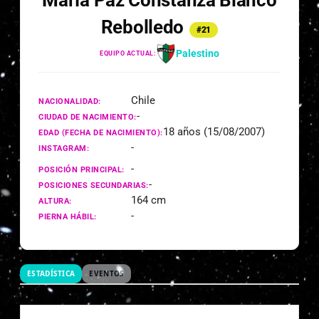
María Paz Constanza Blanco
Rebolledo
#21
Palestino
EQUIPO ACTUAL:
Chile
NACIONALIDAD:
-
CIUDAD DE NACIMIENTO:
18 años (15/08/2007)
EDAD (FECHA DE NACIMIENTO):
-
INSTAGRAM:
-
POSICIÓN PRINCIPAL:
-
POSICIONES SECUNDARIAS:
164 cm
ALTURA:
-
PIERNA HÁBIL:
ESTADÍSTICA
EVENTOS