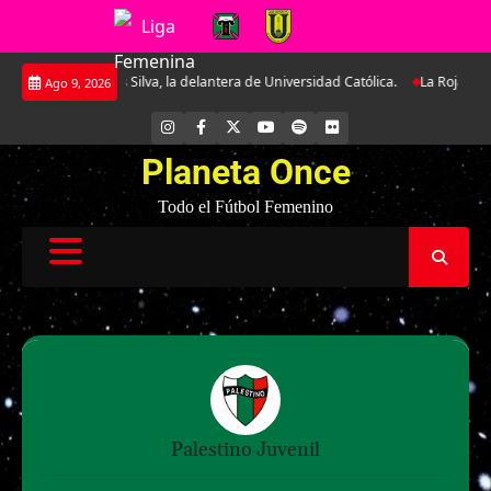
Saltar
dad a Tais Silva, la delantera de Universidad Católica.
La Roja Sub-17 midi
Ago 9, 2026
al
contenido
INSTAGRAM
FACEBOOK
X
YOUTUBE
SPOTIFY
FLICKR
Planeta Once
Todo el Fútbol Femenino
Palestino Juvenil