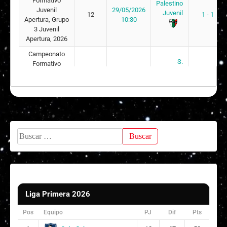
Formativo
Palestino
Juvenil
29/05/2026
Juvenil
12
1 - 1
Apertura, Grupo
10:30
3 Juvenil
Apertura, 2026
Campeonato
S.
Formativo
Morning
Juvenil
23/05/2026
11
0 - 5
Juvenil
Apertura, Grupo
10:00
3 Juvenil
Apertura, 2026
Campeonato
Formativo
Palestino
Buscar:
Juvenil
15/05/2026
Juvenil
10
2 - 1
Apertura, Grupo
10:30
3 Juvenil
Apertura, 2026
Campeonato
Formativo
Palestino
Liga Primera 2026
Juvenil
10/05/2026
Juvenil
9
0 - 3
Apertura, Grupo
22:00
Pos
Equipo
PJ
Dif
Pts
3 Juvenil