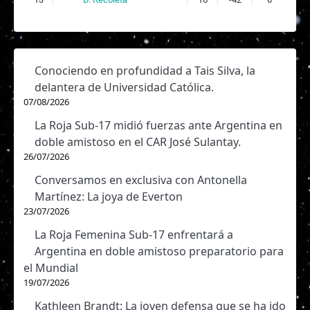
Juvenil
5
20 - 0
Apertura, Grupo
11:00
3 Juvenil
Apertura, 2026
Campeonato
Conociendo en profundidad a Tais Silva, la
Formativo
Cobresal
delantera de Universidad Católica.
Juvenil
21/03/2026
Juvenil
4
0 - 6
Apertura, Grupo
10:00
07/08/2026
3 Juvenil
La Roja Sub-17 midió fuerzas ante Argentina en
Apertura, 2026
doble amistoso en el CAR José Sulantay.
Campeonato
26/07/2026
Formativo
Palestino
Juvenil
15/03/2026
Juvenil
Conversamos en exclusiva con Antonella
3
5 - 7
Apertura, Grupo
09:00
Martínez: La joya de Everton
3 Juvenil
23/07/2026
Apertura, 2026
Campeonato
La Roja Femenina Sub-17 enfrentará a
Formativo
Argentina en doble amistoso preparatorio para
Palestino
Juvenil
08/03/2026
Juvenil
2
1 - 0
el Mundial
Apertura, Grupo
10:30
19/07/2026
3 Juvenil
Apertura, 2026
Kathleen Brandt: La joven defensa que se ha ido