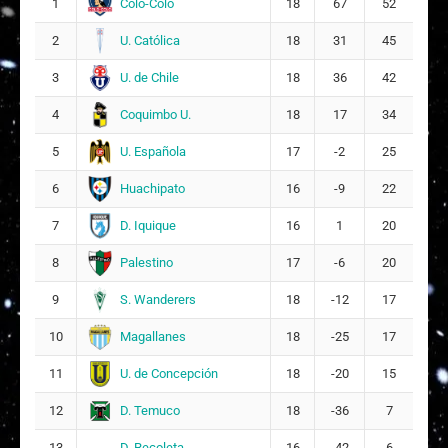
Colo-Colo
Apertura, 2026
1
18
67
52
Campeonato
U. Católica
2
18
31
45
D. Santa
Formativo
Cruz
Juvenil
25/04/2026
U. de Chile
3
18
36
42
8
1 - 7
Juvenil
Apertura, Grupo
11:00
3 Juvenil
Coquimbo U.
4
18
17
34
Apertura, 2026
U. Española
5
17
-2
25
Campeonato
Formativo
Palestino
Huachipato
6
16
-9
22
Juvenil
19/04/2026
Juvenil
7
2 - 1
Apertura, Grupo
10:00
D. Iquique
7
16
1
20
3 Juvenil
Apertura, 2026
Palestino
8
17
-6
20
Campeonato
AC
S. Wanderers
9
18
-12
17
Formativo
Colina
Juvenil
10/04/2026
6
1 - 6
Magallanes
Juvenil
10
18
-25
17
Apertura, Grupo
15:00
3 Juvenil
U. de Concepción
11
18
-20
15
Apertura, 2026
Campeonato
D. Temuco
12
18
-36
7
Formativo
Palestino
Juvenil
29/03/2026
D. Recoleta
13
16
-42
6