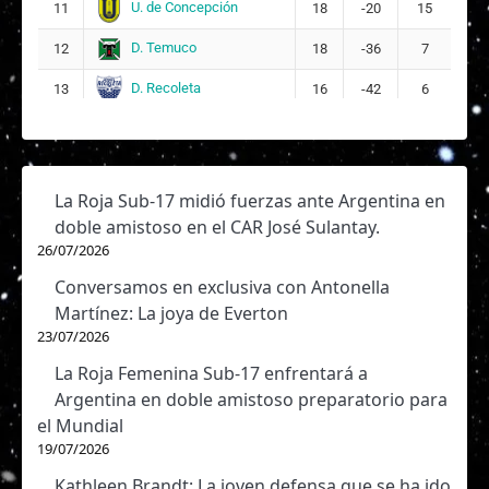
U. de Concepción
11
18
-20
15
D. Temuco
12
18
-36
7
D. Recoleta
13
16
-42
6
La Roja Sub-17 midió fuerzas ante Argentina en
doble amistoso en el CAR José Sulantay.
26/07/2026
Conversamos en exclusiva con Antonella
Martínez: La joya de Everton
23/07/2026
La Roja Femenina Sub-17 enfrentará a
Argentina en doble amistoso preparatorio para
el Mundial
19/07/2026
Kathleen Brandt: La joven defensa que se ha ido