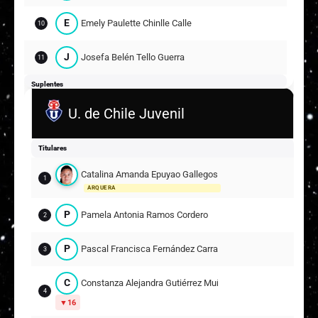
E
Emely Paulette Chinlle Calle
10
J
Josefa Belén Tello Guerra
11
Suplentes
A
U. de Chile Juvenil
Allison Ignacia Gutiérrez Campos
13
4
Titulares
L
Lissette Esperanza Salazar Piña
14
Catalina Amanda Epuyao Gallegos
1
5
ARQUERA
Y
Yeami María Ahumada Villegas
15
P
Pamela Antonia Ramos Cordero
2
M
Melanie Alejandra Terraza Vivanco
17
P
Pascal Francisca Fernández Carrasco
3
C
Constanza Alejandra Gutiérrez Muñoz
4
16