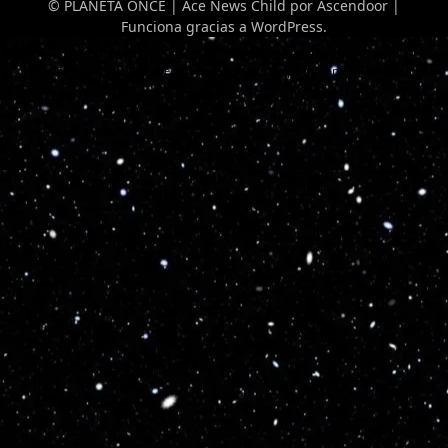
© PLANETA ONCE | Ace News Child por
Ascendoor
|
Funciona gracias a
WordPress
.
Optimized by Seraphinite Accelerator
Turns on site high speed to be attractive for people and search engines.