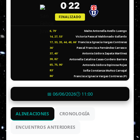
0
22
-
FINALIZADO
6, 79'
Maite Antonella Avello Luengo
14, 27, 53'
Victoria Passcal Maldonado Gallardo
17, 33, 35, 44, 48, 66'
Francisca Ignacia Vargas Contreras
36'
Pascal Francisca Fernández Carrasco
37, 40'
Antonia Isidora Zapata Martínez
39, 82'
Antonella Catalina Casas-Cordero Barrera
65, 75, 90'
Antonela Isidora Espinosa Rojas
83'
Sofía Constanza Muñoz Carvajal
86'
Francisca Ignacia Vargas Contreras (P)
📅 06/06/2026
🕒 11:00
ALINEACIONES
CRONOLOGÍA
ENCUENTROS ANTERIORES