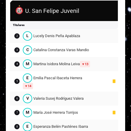
U. San Felipe Juvenil
Titulares
L
Lucely Denis Peña Apablaza
2
C
Catalina Constanza Varas Mandiola
3
M
Martina Isidora Molina Leiva
13
4
E
Emilia Pascal Ibaceta Herrera
5
14
V
Valeria Susej Rodríguez Valera
6
M
María José Herrera Torrijos
7
E
Esperanza Belén Pasténes Ibarra
8