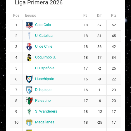
Liga Primera 2026
P
Paula María Brito Marín
6
14
Pos
Equipo
PJ
Dif
Pts
S
Colo-Colo
Sofía Constanza Muñoz Carvajal
1
18
67
52
15
7
U. Católica
2
18
31
45
S
Saray Arantxa Carreño Leiva
4
16
U. de Chile
3
18
36
42
Coquimbo U.
4
18
17
34
A
Antonela Isidora Espinosa Rojas
17
10
U. Española
5
17
-2
25
Huachipato
6
16
-9
22
D. Iquique
7
16
1
20
Palestino
8
17
-6
20
S. Wanderers
9
18
-12
17
Magallanes
10
18
-25
17