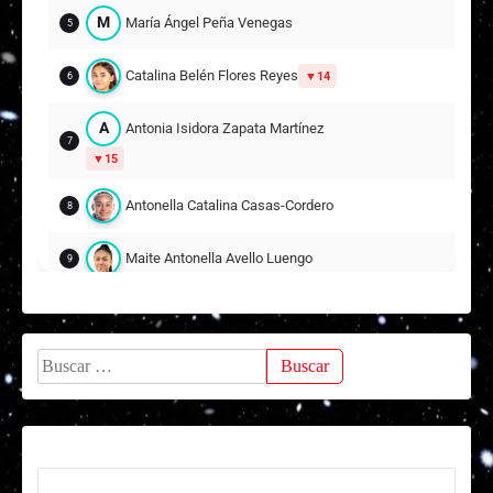
M
María Ángel Peña Venegas
5
Catalina Belén Flores Reyes
14
6
A
Antonia Isidora Zapata Martínez
7
15
Antonella Catalina Casas-Cordero Barrera
8
Maite Antonella Avello Luengo
9
Victoria Passcal Maldonado Gallardo
10
17
Buscar:
Francisca Ignacia Vargas Contreras
11
Suplentes
P
Paz Belén Godoy Urzúa
12
ARQUERA