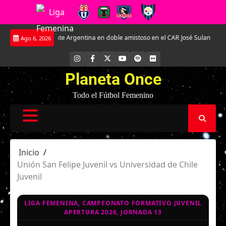
Saltar
ó fuerzas ante Argentina en doble amistoso en el CAR José Sulantay.
Conver
Ago 6, 2026
al
contenido
INSTAGRAM
FACEBOOK
X
YOUTUBE
SPOTIFY
FLICKR
Planeta Once
Todo el Fútbol Femenino
Inicio
Unión San Felipe Juvenil vs Universidad de Chile
Juvenil
LIGA FEMENINA, CAMPEONATO FORMATIVO JUVENIL
APERTURA 2026, JORNADA 13