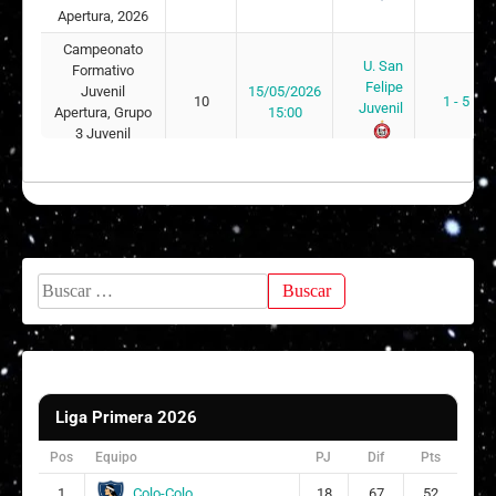
Apertura, 2026
Campeonato
U. San
Formativo
Felipe
Juvenil
15/05/2026
10
1 - 5
Juvenil
Apertura, Grupo
15:00
3 Juvenil
Apertura, 2026
Campeonato
U. San
Formativo
Felipe
Juvenil
09/05/2026
9
0 - 4
Juvenil
Apertura, Grupo
15:00
3 Juvenil
Buscar:
Apertura, 2026
Campeonato
S.
Formativo
Morning
Juvenil
26/04/2026
8
12 - 0
Juvenil
Apertura, Grupo
14:00
3 Juvenil
Liga Primera 2026
Apertura, 2026
Pos
Equipo
PJ
Dif
Pts
Campeonato
D.
Formativo
Colo-Colo
1
18
67
52