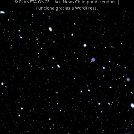
© PLANETA ONCE | Ace News Child por
Ascendoor
|
Funciona gracias a
WordPress
.
Optimized by Seraphinite Accelerator
Turns on site high speed to be attractive for people and search engines.