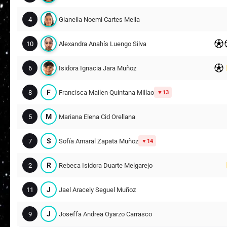
4
Gianella Noemi Cartes Mella
10
Alexandra Anahís Luengo Silva
6
Isidora Ignacia Jara Muñoz
F
8
Francisca Mailen Quintana Millao
13
M
5
Mariana Elena Cid Orellana
S
7
Sofía Amaral Zapata Muñoz
14
R
2
Rebeca Isidora Duarte Melgarejo
J
11
Jael Aracely Seguel Muñoz
J
9
Joseffa Andrea Oyarzo Carrasco