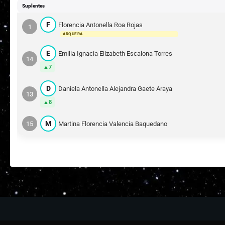
Suplentes
F
Florencia Antonella Roa Rojas
1
ARQUERA
E
Emilia Ignacia Elizabeth Escalona Torres
14
7
D
Daniela Antonella Alejandra Gaete Araya
13
8
M
15
Martina Florencia Valencia Baquedano