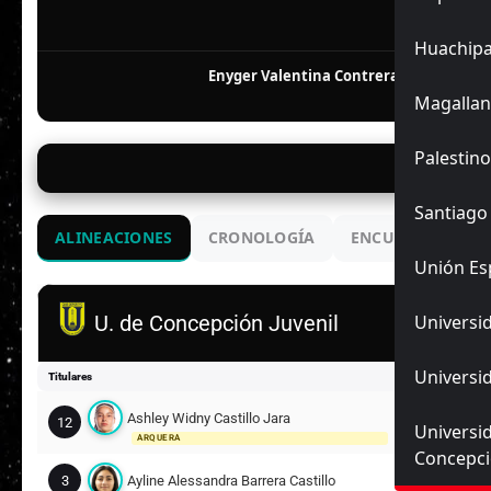
F
Huachip
Enyger Valentina Contreras Bahamond
Magallan
Palestino
07/
Santiago
ALINEACIONES
CRONOLOGÍA
ENCUENTROS ANT
Unión Es
Universid
U. de Concepción Juvenil
Universid
Titulares
Ashley Widny Castillo Jara
12
Universi
ARQUERA
Concepc
3
Ayline Alessandra Barrera Castillo