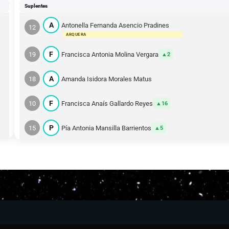
Suplentes
A
Antonella Fernanda Asencio Pradines
12
ARQUERA
F
19
Francisca Antonia Molina Vergara
2
A
18
Amanda Isidora Morales Matus
F
10
Francisca Anaís Gallardo Reyes
16
P
15
Pía Antonia Mansilla Barrientos
5