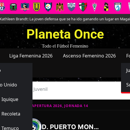
leen Brandt: La joven defensa que se ha ido ganando un lugar en Magallan
Planeta Once
Todo el Fútbol Femenino
Liga Femenina 2026
Ascenso Femenino 2026
F
o
J
o Unido
S
s Puerto Montt Juvenil
 Iquique
ATIVO JUVENIL APERTURA 2026, JORNADA 14
 Recoleta
3
1
-
D. PUERTO MONTT JUVENIL
s Temuco