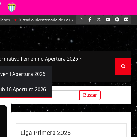
INSTAGRAM
FACEBOOK
X
YOUTUBE
SPOTIFY
FLI
es
El Estadio Bicentenario de La Florida coronó a las campeonas del fútb
ormativo Femenino Apertura 2026
uvenil Apertura 2026
ub 16 Apertura 2026
Buscar:
Liga Primera 2026