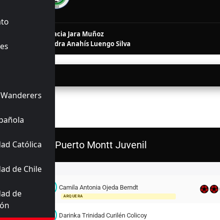
INALIZADO
ato
82'
2'
es
Isidora Ignacia Jara Muñoz
14, 39'
Alexandra Anahís Luengo Silva
es
06/2026
22:00
 Wanderers
ERIORES
pañola
ad Católica
D. Puerto Montt Juvenil
ad de Chile
Titulares
C
Camila Antonia Ojeda Berndt
1
dad de
ARQUERA
ión
D
13
Darinka Trinidad Curilén Colicoy