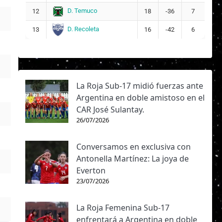
D. Temuco
12
18
-36
7
D. Recoleta
13
16
-42
6
La Roja Sub-17 midió fuerzas ante
Argentina en doble amistoso en el
CAR José Sulantay.
26/07/2026
Conversamos en exclusiva con
Antonella Martínez: La joya de
Everton
23/07/2026
La Roja Femenina Sub-17
enfrentará a Argentina en doble