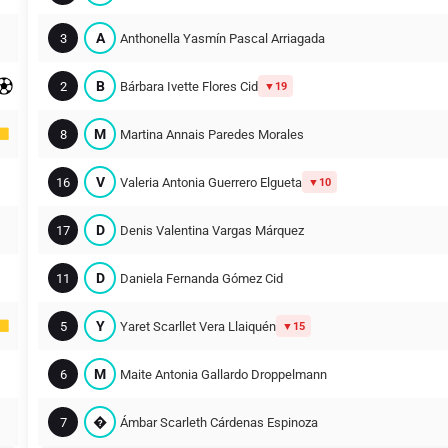
A
3
Anthonella Yasmín Pascal Arriagada
B
2
Bárbara Ivette Flores Cid
19
M
8
Martina Annais Paredes Morales
V
16
Valeria Antonia Guerrero Elgueta
10
D
17
Denis Valentina Vargas Márquez
D
11
Daniela Fernanda Gómez Cid
Y
5
Yaret Scarllet Vera Llaiquén
15
M
6
Maite Antonia Gallardo Droppelmann
�
7
Ámbar Scarleth Cárdenas Espinoza