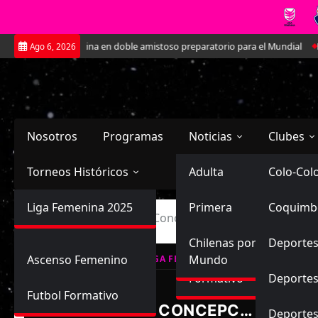
Saltar
rentará a Argentina en doble amistoso preparatorio para el Mundial
Kath
Ago 6, 2026
al
contenido
Nosotros
Programas
Noticias
Clubes
Torneos Históricos
Selección Chilena
Adulta
Primera
Colo-Col
Primera División
Liga Femenina 2025
Sub-20
Futbol Nacional
Primera
Coquimb
Ascenso
Inicio
Universidad de Concepción Juvenil vs Deporte
Femenina
Sub-17
Ascenso
Futbol Internacional
Chilenas por el
Deportes
Ascenso Femenino
Mundo
LIGA FEMENINA, CAMPEONATO FORM
Formativo
Deportes
Futbol Formativo
U. DE CONCEPCIÓN JUVENIL
Deporte