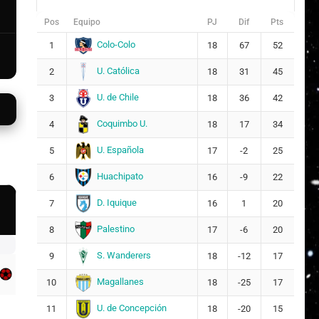
Pos
Equipo
PJ
Dif
Pts
Colo-Colo
1
18
67
52
U. Católica
2
18
31
45
U. de Chile
3
18
36
42
Coquimbo U.
4
18
17
34
U. Española
5
17
-2
25
Huachipato
6
16
-9
22
D. Iquique
7
16
1
20
Palestino
8
17
-6
20
S. Wanderers
9
18
-12
17
Magallanes
10
18
-25
17
U. de Concepción
11
18
-20
15